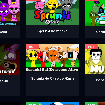
Sprunki Повторно
Spru
оуин
Sprunki Но Сите се Живи
Incre
ралый