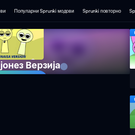
ови
Популарни Sprunki модови
Sprunki повторно
Sp
јонез Верзија
а играта сега