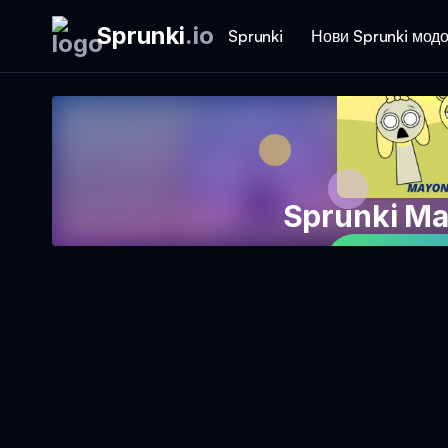
Sprunki
.
io
Sprunki
Нови Sprunki мод
Sprunki Ма
Играјте ј