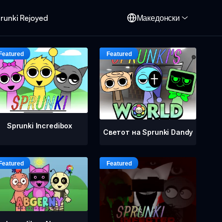
runki Rejoyed
Македонски
Sprunki Incredibox
Светот на Sprunki Dandy