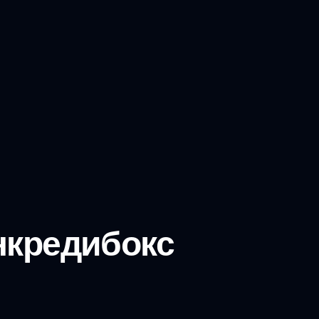
нкредибокс