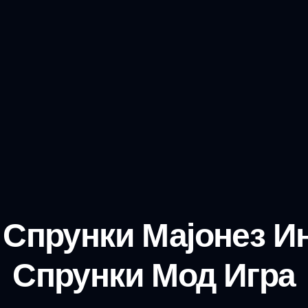
а Спрунки Мајонез И
Спрунки Мод Игра