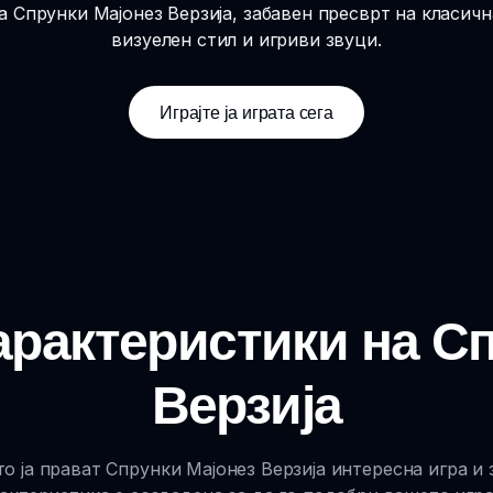
на Спрунки Мајонез Верзија, забавен пресврт на класич
визуелен стил и игриви звуци.
Играјте ја играта сега
рактеристики на С
Верзија
о ја прават Спрунки Мајонез Верзија интересна игра и з