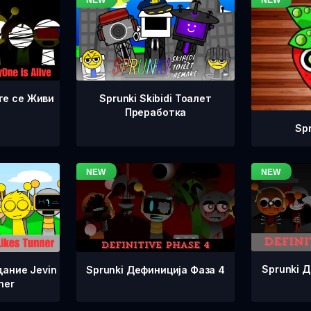
те се Живи
Sprunki Skibidi Тоалет
Преработка
Sp
Sprunki 
Sprunki Дефиниција Фаза 4
дание Jevin
ner