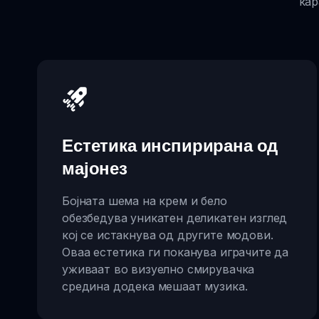
кар
Естетика инспирирана од
мајонез
Бојната шема на крем и бело
обезбедува уникатен деликатен изглед
кој се истакнува од другите модови.
Оваа естетика ги поканува играчите да
уживаат во визуелно смирувачка
средина додека мешаат музика.