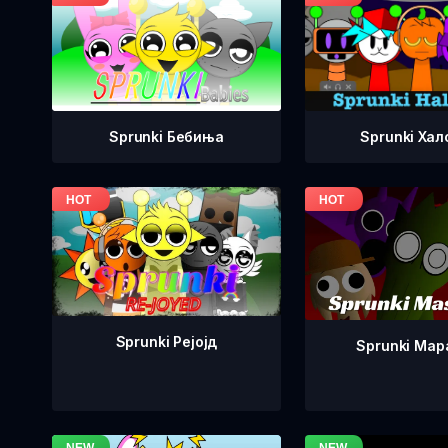
Sprunki Бебиња
Sprunki Хал
Sprunki Рејојд
Sprunki Ма