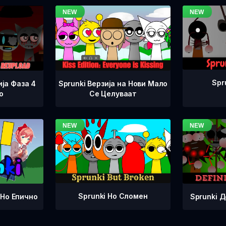
Spr
ја Фаза 4
Sprunki Верзија на Нови Мало
о
Се Целуваат
Sprunki Но Сломен
Sprunki 
 Но Епично