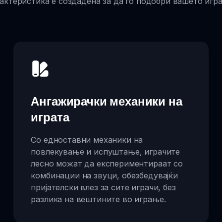
актеристика е создадена за да го подобри вашето игр
Ангажирачки механики на
играта
Со едноставни механики на
повлекување и испуштање, играчите
лесно можат да експериментираат со
комбинации на звуци, обезбедувајќи
пријателски влез за сите играчи, без
разлика на вештините во играње.