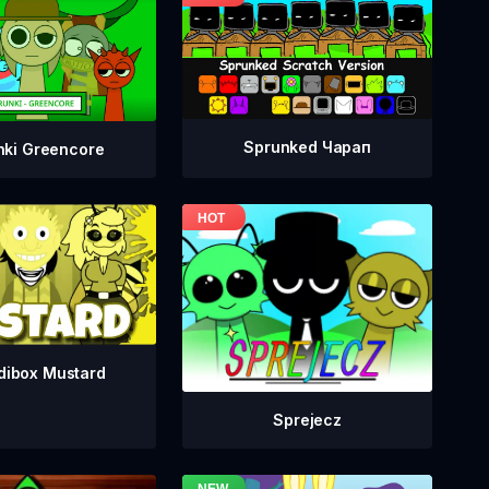
Sprunked Чарап
nki Greencore
dibox Mustard
Sprejecz