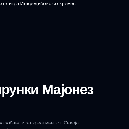
ната игра Инкредибокс со кремаст
прунки Мајонез
а забава и за креативност. Секоја