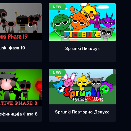
unki Фаза 19
Sprunki Пикосук
Sprunki Повторно Делукс
Дефиниција Фаза 8