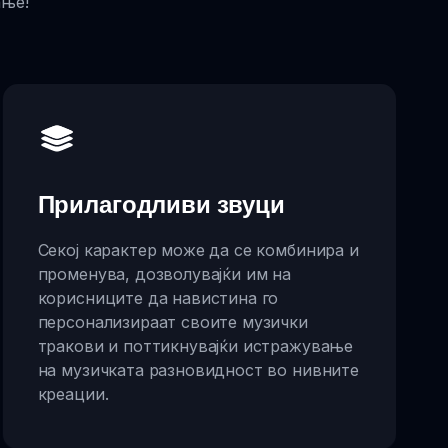
ање!
Прилагодливи звуци
Секој карактер може да се комбинира и
променува, дозволувајќи им на
корисниците да навистина го
персонализираат своите музички
тракови и поттикнувајќи истражување
на музичката разновидност во нивните
креации.