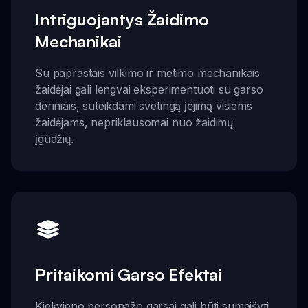
Intriguojantys Žaidimo
Mechanikai
Su paprastais vilkimo ir metimo mechanikais
žaidėjai gali lengvai eksperimentuoti su garso
deriniais, suteikdami svetingą įėjimą visiems
žaidėjams, nepriklausomai nuo žaidimų
įgūdžių.
Pritaikomi Garso Efektai
Kiekvieno personažo garsai gali būti sumaišyti