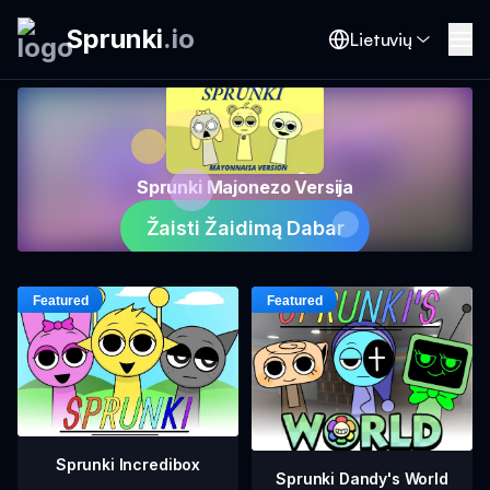
Sprunki
.
io
Lietuvių
Sprunki Majonezo Versija
Žaisti Žaidimą Dabar
Sprunki Incredibox
Sprunki Dandy's World