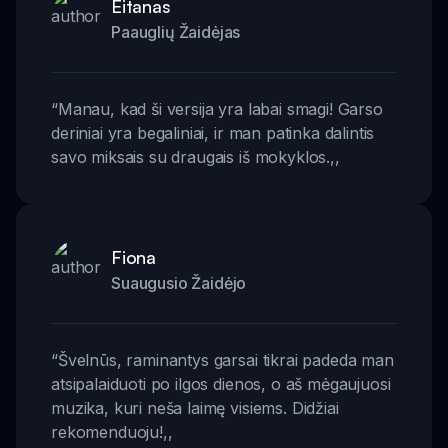
Eitanas
Paauglių Žaidėjas
“
Manau, kad ši versija yra labai smagi! Garso
deriniai yra begaliniai, ir man patinka dalintis
savo miksais su draugais iš mokyklos.
,,
Fiona
Suaugusio Žaidėjo
“
Švelnūs, raminantys garsai tikrai padeda man
atsipalaiduoti po ilgos dienos, o aš mėgaujuosi
muzika, kuri neša laimę visiems. Didžiai
rekomenduoju!
,,