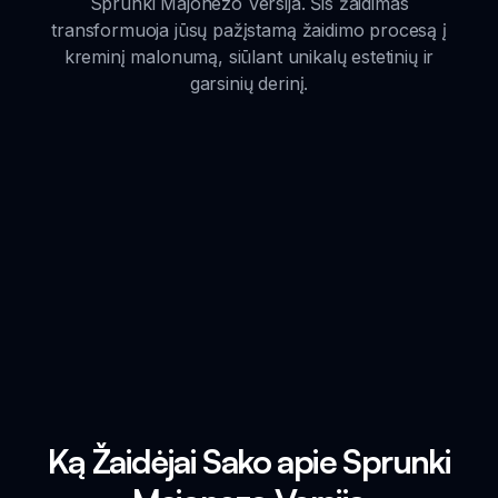
Sprunki Majonezo Versija. Šis žaidimas
transformuoja jūsų pažįstamą žaidimo procesą į
kreminį malonumą, siūlant unikalų estetinių ir
garsinių derinį.
Ką Žaidėjai Sako apie Sprunki