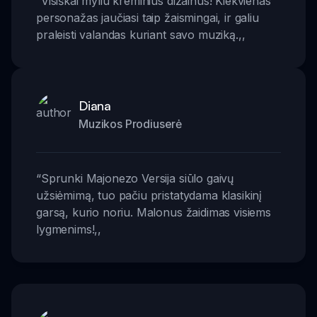
“
Visiškai myliu kreminius dizainus! Kiekvienas
personažas jaučiasi taip žaismingai, ir galiu
praleisti valandas kuriant savo muziką.
,,
Diana
Muzikos Prodiuserė
“
Sprunki Majonezo Versija siūlo gaivų
užsiėmimą, tuo pačiu pristatydama klasikinį
garsą, kurio noriu. Malonus žaidimas visiems
lygmenims!
,,