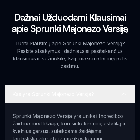
Dažnai Užduodami Klausimai
apie Sprunki Majonezo Versiją
Turite klausimų apie Sprunki Majonezo Versiją?
Raskite atsakymus į dažniausiai pasitaikančius
klausimus ir sužinokite, kaip maksimaliai mėgautis
žaidimu.
Kas yra Sprunki Majonezo Versija?
Sprunki Majonezo Versija yra unikali Incredibox
žaidimo modifikacija, kuri siūlo kreminę estetiką ir
švelnius garsus, suteikdama žaidėjams
fantastišką atmosferą muzikos kūrimui.