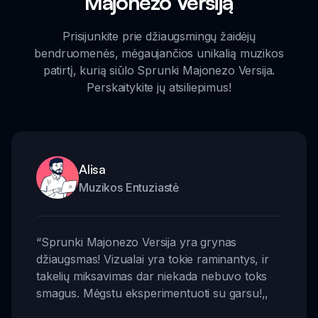
Majonezo Versiją
Prisijunkite prie džiaugsmingų žaidėjų
bendruomenės, mėgaujančios unikalią muzikos
patirtį, kurią siūlo Sprunki Majonezo Versija.
Perskaitykite jų atsiliepimus!
Alisa
Muzikos Entuziastė
“
Sprunki Majonezo Versija yra grynas
džiaugsmas! Vizualai yra tokie raminantys, ir
takelių miksavimas dar niekada nebuvo toks
smagus. Mėgstu eksperimentuoti su garsu!
,,