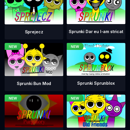
Sprunki Dar eu l-am stricat
Sprejecz
Sprunki Sprunblox
Sprunki Bun Mod