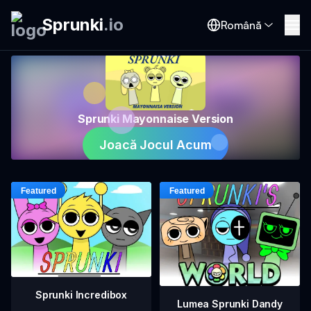
Sprunki
.
io
Română
Sprunki Mayonnaise Version
Joacă Jocul Acum
Sprunki Incredibox
Lumea Sprunki Dandy