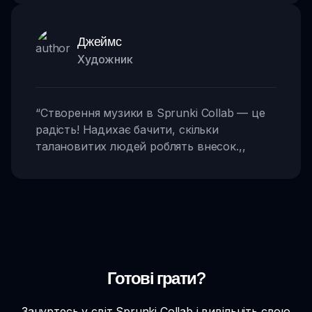
Джеймс
Художник
“
Створення музики в Sprunki Collab — це
радість! Надихає бачити, скільки
талановитих людей роблять внесок.
,,
Готові грати?
Зануртесь у світ Sprunki Collab і вивільніть свою