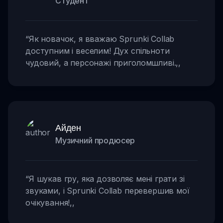
Студент
“
Як новачок, я вважаю Sprunki Collab
доступним і веселим! Дух спільноти
чудовий, а персонажі приголомшливі.
,,
Айден
Музичний продюсер
“
Я шукав гру, яка дозволяє мені грати зі
звуками, і Sprunki Collab перевершив мої
очікування!
,,