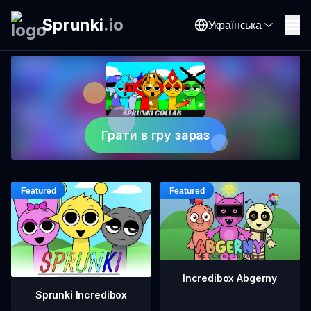
Sprunki
.
io
Українська
Грати в гру зараз
Incredibox Abgerny
Sprunki Incredibox