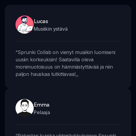
Lucas
Musiikin ystävä
“
Sprunki Collab on vienyt musiikin luomiseni
uusiin korkeuksiin! Saatavilla oleva
monimuotoisuus on hämmästyttävää ja niin
paljon hauskaa tutkittavaa!
,,
Emma
Pelaaja
“
Rakastan kuinka yhteistyökykyinen Sprunki