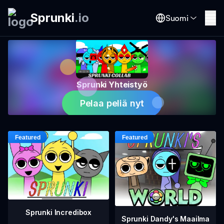
Sprunki
.
io
Suomi
Sprunki Yhteistyö
Pelaa peliä nyt
Sprunki Incredibox
Sprunki Dandy's Maailma