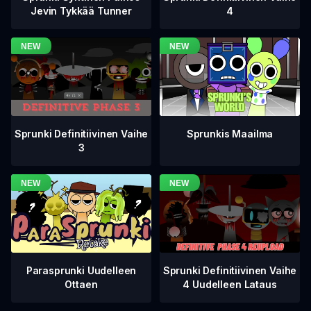
4
Jevin Tykkää Tunner
Sprunki Definitiivinen Vaihe
Sprunkis Maailma
3
Sprunki Definitiivinen Vaihe
Parasprunki Uudelleen
4 Uudelleen Lataus
Ottaen