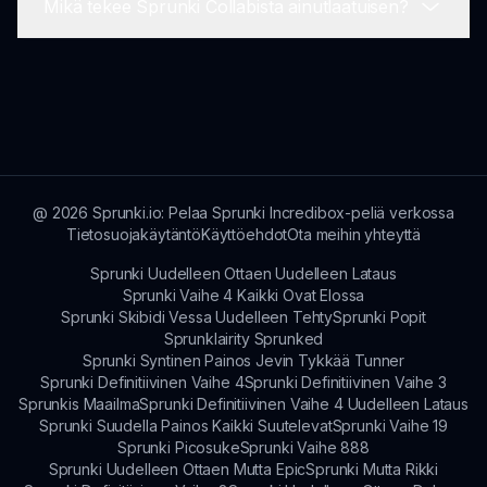
Mikä tekee Sprunki Collabista ainutlaatuisen?
sosiaalista ulottuvuutta.
Uusia hahmoja lisätään säännöllisesti, ja pelaajat
voivat tutustua niihin pelin käyttöliittymän ja
yhteisöpäivitysten kautta.
Sprunki Collabin yhteistyöluonteen, siihen
liittyvän kiinnostavan pelattavuuden ja yhteisön
osallistumisen yhdistelmä erottaa sen muista
peleistä.
@
2026
Sprunki.io: Pelaa Sprunki Incredibox-peliä verkossa
Tietosuojakäytäntö
Käyttöehdot
Ota meihin yhteyttä
Sprunki Uudelleen Ottaen Uudelleen Lataus
Sprunki Vaihe 4 Kaikki Ovat Elossa
Sprunki Skibidi Vessa Uudelleen Tehty
Sprunki Popit
Sprunklairity Sprunked
Sprunki Syntinen Painos Jevin Tykkää Tunner
Sprunki Definitiivinen Vaihe 4
Sprunki Definitiivinen Vaihe 3
Sprunkis Maailma
Sprunki Definitiivinen Vaihe 4 Uudelleen Lataus
Sprunki Suudella Painos Kaikki Suutelevat
Sprunki Vaihe 19
Sprunki Picosuke
Sprunki Vaihe 888
Sprunki Uudelleen Ottaen Mutta Epic
Sprunki Mutta Rikki