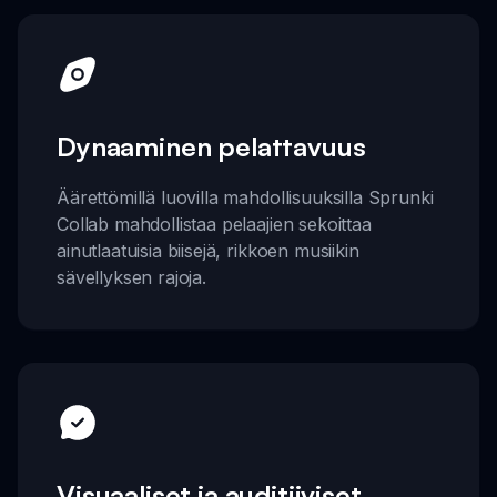
Dynaaminen pelattavuus
Äärettömillä luovilla mahdollisuuksilla Sprunki
Collab mahdollistaa pelaajien sekoittaa
ainutlaatuisia biisejä, rikkoen musiikin
sävellyksen rajoja.
Visuaaliset ja auditiiviset