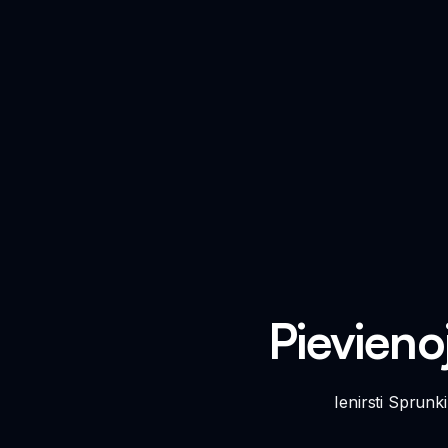
Pievienoj
Ienirsti Sprunk