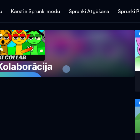
u
Karstie Sprunki modu
Sprunki Atgūšana
Sprunki 
Kolaborācija
spēli tagad