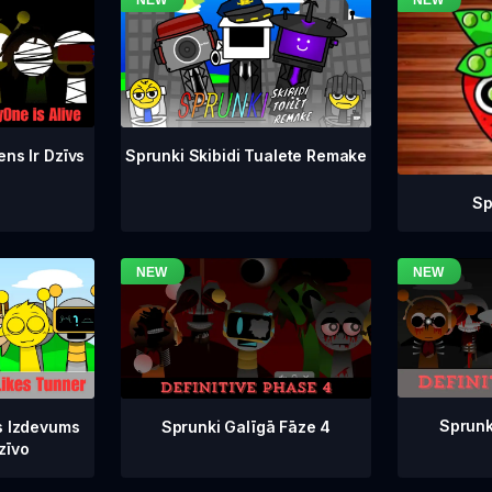
ens Ir Dzīvs
Sprunki Skibidi Tualete Remake
Sp
Sprunk
Sprunki Galīgā Fāze 4
s Izdevums
zīvo