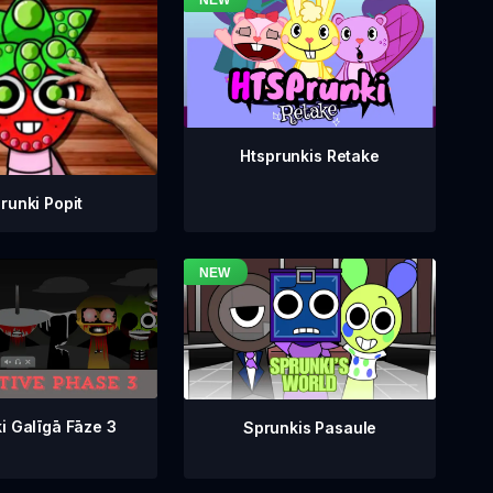
Htsprunkis Retake
runki Popit
i Galīgā Fāze 3
Sprunkis Pasaule