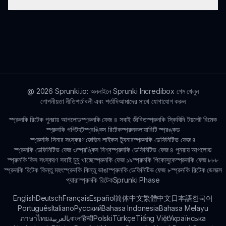
নতুন চরিত্র নিয়মিতভাবে যোগ করা হয়, এবং খেলোয়াড়রা গেমের ইন্টারফেস
এবং সম্প্রদায়ের আপডেটের মাধ্যমে তাদের অনুসন্ধান করতে পারে।
স্প্রান্কি কলাবের সহযোগিতামূলক প্রকৃতি, এটি আকর্ষণীয় গেমপ্লে এবং
সম্প্রদায়ের অংশগ্রহণের সংমিশ্রণ, এটি অন্যান্য গেমের থেকে আলাদা
করে।
@
2026
Sprunki.io: অনলাইনে Sprunki Incredibox গেম খেলুন
গোপনীয়তা নীতি
শর্তাবলী এবং শর্তাদি
আমাদের সাথে যোগাযোগ করুন
স্প্রুনকি রিটেক পুনরায় আপলোড
স্প্রুনকি ফেজ ৪ সবাই জীবিত
স্প্রুনকি স্কিবিদি টয়লেট রিমেক
স্প্রুনকি পপিট
হটস্প্রঙ্কিস রিটেক
স্প্রুনকলায়ারিটি স্প্রঙ্কড
স্প্রুনকি সিনার সংস্করণ জেভিন লাইকস ট্যুনার
স্প্রুনকি ডেফিনিটিভ ফেজ ৪
স্প্রুনকি ডেফিনিটিভ ফেজ ৩
স্প্রঙ্কিস বিশ্ব
স্প্রুনকি ডেফিনিটিভ ফেজ ৪ পুনরায় আপলোড
স্প্রুনকি কিস সংস্করণ সবাই চুমু খাচ্ছে
স্প্রুনকি ফেজ ১৯
স্প্রুনকি পিকোসুকে
স্প্রুনকি ফেজ ৮৮৮
স্প্রুনকি রিটেক কিন্তু মহৎ
স্প্রুনকি কিন্তু ভাঙা
স্প্রুনকি ডেফিনিটিভ ফেজ ৮
স্প্রুনকি রিটেক ডেলাক্স
প্যারাস্প্রুনকি রিটেক
Sprunki Phase
English
Deutsch
Français
Español
简体中文
繁體中文
日本語
한국어
Português
Italiano
Русский
Bahasa Indonesia
Bahasa Melayu
ภาษาไทย
بالعربية
বাংলা
हिन्दी
Polski
Türkçe
Tiếng Việt
Українська