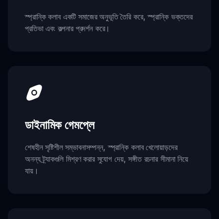
স্প্রান্কি কলাব একটি সমাজের অনুভূতি তৈরি করে, স্প্রান্কি ভক্তদের
প্রতিভা এবং কল্পনার প্রদর্শন করে।
ডাইনামিক গেমপ্লে
শেষহীন সৃষ্টিশীল সম্ভাবনাসম্পন্ন, স্প্রান্কি কলাব খেলোয়াড়দের
অনন্য ট্র্যাকগুলি মিশ্রণ করার সুযোগ দেয়, সঙ্গীত রচনার সীমানা নিয়ে
যায়।