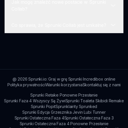
Jak mogę znaleźć nowe postacie w Sprunki
w przyszłych sesjach.
Sprunki Collab to przede wszystkim
Collab?
doświadczenie dla pojedynczego gracza,
skupione na osobistej twórczości muzycznej,
Co sprawia, że Sprunki Collab jest unikalne?
chociaż dzielenie się w społeczności dodaje
Nowe postacie są regularnie dodawane, a
aspekt społeczny.
gracze mogą je odkrywać za pomocą interfejsu
gry i aktualizacji społeczności.
Współpracująca natura Sprunki Collab,
połączona z angażującą rozgrywką i
zaangażowaniem społeczności, odróżnia ją od
innych gier.
@
2026
Sprunki.io: Graj w grę Sprunki Incredibox online
Polityka prywatności
Warunki korzystania
Skontaktuj się z nami
Sprunki Retake Ponowne Przesłanie
Sprunki Faza 4 Wszyscy Są Żywi
Sprunki Toaleta Skibidi Remake
Sprunki Popit
Sprunklairity Sprunked
Sprunki Edycja Grzesznika Jevin Lubi Tunner
Sprunki Ostateczna Faza 4
Sprunki Ostateczna Faza 3
Sprunki Ostateczna Faza 4 Ponowne Przesłanie