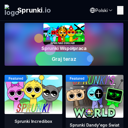
Sprunki
.
io
Polski
Sprunki Współpraca
Graj teraz
Sprunki Incredibox
Sprunki Dandy'ego Świat