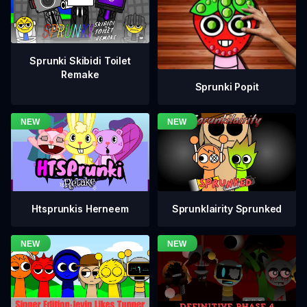
Sprunki Skibidi Toilet
Remake
Sprunki Popit
Htsprunkis Herneem
Sprunklairity Sprunked