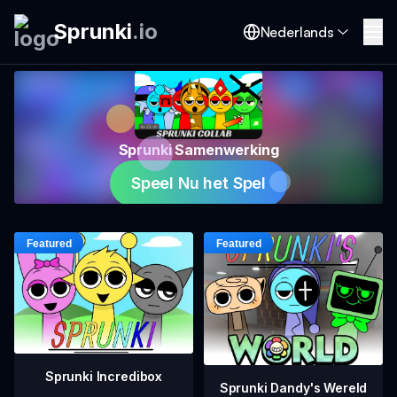
Sprunki
.
io
Nederlands
Sprunki Samenwerking
Speel Nu het Spel
Sprunki Incredibox
Sprunki Dandy's Wereld