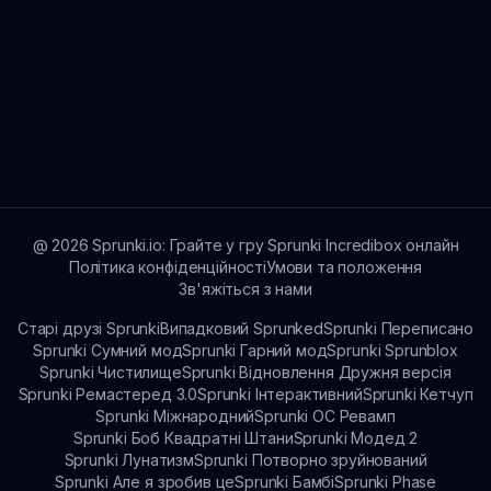
@
2026
Sprunki.io: Грайте у гру Sprunki Incredibox онлайн
Політика конфіденційності
Умови та положення
Зв'яжіться з нами
Старі друзі Sprunki
Випадковий Sprunked
Sprunki Переписано
Sprunki Сумний мод
Sprunki Гарний мод
Sprunki Sprunblox
Sprunki Чистилище
Sprunki Відновлення Дружня версія
Sprunki Ремастеред 3.0
Sprunki Інтерактивний
Sprunki Кетчуп
Sprunki Міжнародний
Sprunki OC Ревамп
Sprunki Боб Квадратні Штани
Sprunki Модед 2
Sprunki Лунатизм
Sprunki Потворно зруйнований
Sprunki Але я зробив це
Sprunki Бамбі
Sprunki Phase