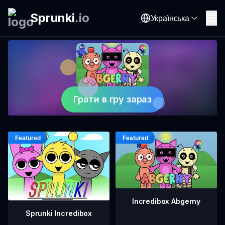
Sprunki
.
io
Українська
Грати в гру зараз
Incredibox Abgerny
Sprunki Incredibox