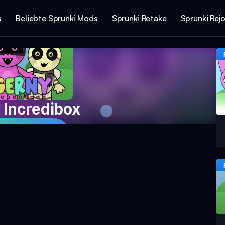
s
Beliebte Sprunki Mods
Sprunki Retake
Sprunki Rej
 Incredibox
piel Spielen