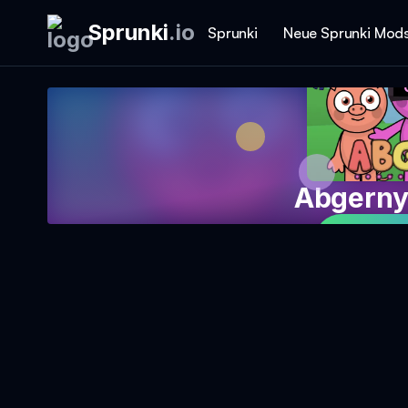
Sprunki
.
io
Sprunki
Neue Sprunki Mod
Abgerny
Jetzt S