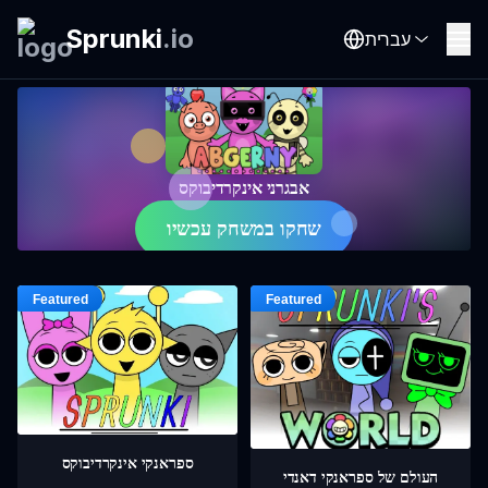
Sprunki
.
io
עברית
אבגרני אינקרדיבוקס
שחקו במשחק עכשיו
ספראנקי אינקרדיבוקס
העולם של ספראנקי דאנדי