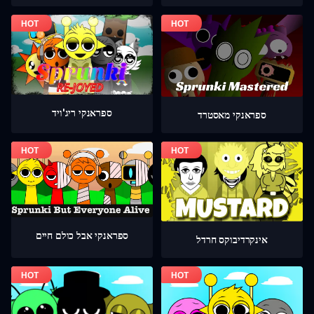
ספראנקי ריג'ויד
ספראנקי מאסטרד
ספראנקי אבל כולם חיים
אינקרדיבוקס חרדל