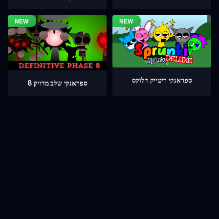
ספראנקי ריטייק דלוקס
ספראנקי שלב מדויק 8