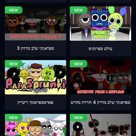
ספראנקי שלב מדויק 3
עולם ספרנקיס
ספראנקי שלב מדויק 4 הורדה מחדש
פאראספראנקי ריטייק