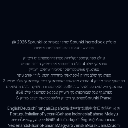
Sprunki.io: שחקו במשחק Sprunki Incredibox אונליין
2026
@
צרו קשר
תנאים והתניות
מדיניות פרטיות
עולם ספרנקיס
ספרנקלירות ספרנקד
הטספרנקיס ריטייק
ספראנקי שלב 4 כולם חיים
ספראנקי ריטייק הורדה מחדש
ספראנקי פופיט
ספראנקי סקיבידי טואלט רימייק
ספראנקי שלב מדויק 4
ספראנקי מהדורת חוטא ג'ווין אוהב טונר
ספראנקי שלב מדויק 4 הורדה מחדש
פאראספראנקי ריטייק
ספראנקי שלב מדויק 3
ספראנקי פיקוסוקה
ספראנקי שלב 19
ספראנקי מהדורת נשיקה כולם מתנשקים
ספראנקי אבל שבור
ספראנקי ריטייק אבל אפי
ספראנקי שלב 888
Sprunki Phase
ספראנקי ריטייק דלוקס
ספראנקי שלב מדויק 8
English
Deutsch
Français
Español
简体中文
繁體中文
日本語
한국어
Português
Italiano
Русский
Bahasa Indonesia
Bahasa Melayu
Українська
Tiếng Việt
Türkçe
Polski
हिन्दी
বাংলা
بالعربية
ภาษาไทย
Nederlands
Filipino
Română
Magyar
Svenska
Norsk
Dansk
Suomi