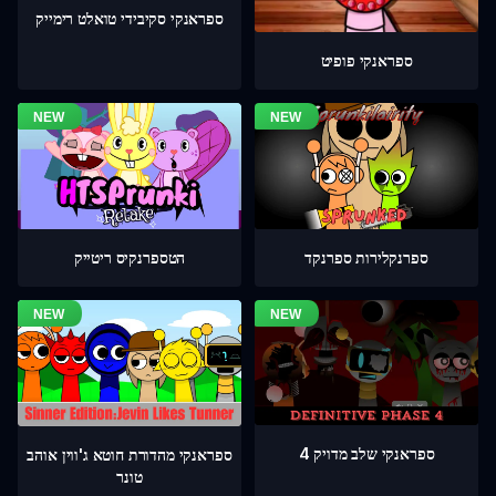
ספראנקי סקיבידי טואלט רימייק
ספראנקי פופיט
ספרנקלירות ספרנקד
הטספרנקיס ריטייק
ספראנקי שלב מדויק 4
ספראנקי מהדורת חוטא ג'ווין אוהב
טונר