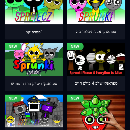
ספראנקי אבל חיבלתי בזה
ספראיקצ'
ספראנקי שלב 4 כולם חיים
ספראנקי ריטייק הורדה מחדש