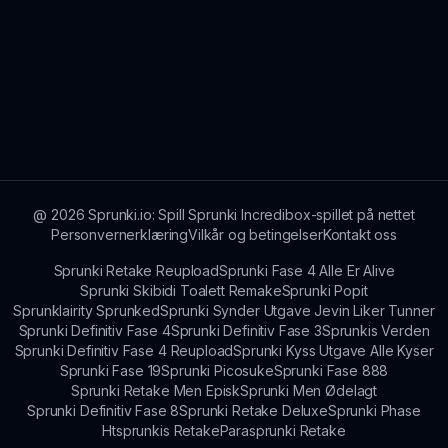
@
2026
Sprunki.io: Spill Sprunki Incredibox-spillet på nettet
Personvernerklæring
Vilkår og betingelser
Kontakt oss
Sprunki Retake Reupload
Sprunki Fase 4 Alle Er Alive
Sprunki Skibidi Toalett Remake
Sprunki Popit
Sprunklairity Sprunked
Sprunki Synder Utgave Jevin Liker Tunner
Sprunki Definitiv Fase 4
Sprunki Definitiv Fase 3
Sprunkis Verden
Sprunki Definitiv Fase 4 Reupload
Sprunki Kyss Utgave Alle Kyser
Sprunki Fase 19
Sprunki Picosuke
Sprunki Fase 888
Sprunki Retake Men Episk
Sprunki Men Ødelagt
Sprunki Definitiv Fase 8
Sprunki Retake Deluxe
Sprunki Phase
Htsprunkis Retake
Parasprunki Retake