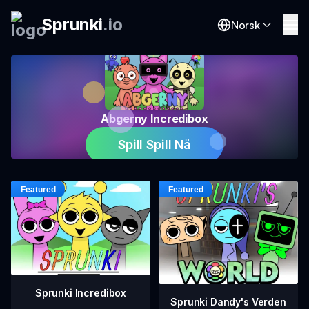
Sprunki
.
io
Norsk
Abgerny Incredibox
Spill Spill Nå
Sprunki Incredibox
Sprunki Dandy's Verden