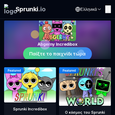
Sprunki
.
io
Ελληνικά
Abgerny Incredibox
Παίξτε το παιχνίδι τώρα
Sprunki Incredibox
Ο κόσμος του Sprunki