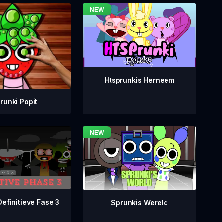
Htsprunkis Herneem
runki Popit
Definitieve Fase 3
Sprunkis Wereld