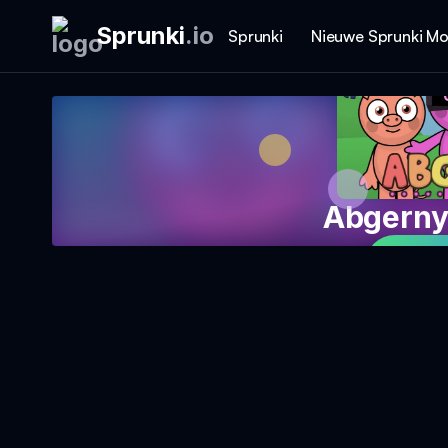
Sprunki
.
io
Sprunki
Nieuwe Sprunki M
Abgerny
Spee