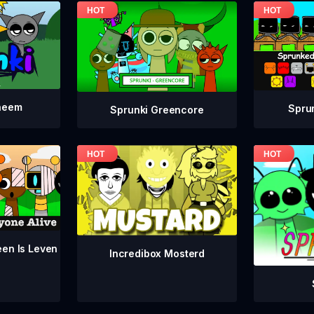
neem
Spru
Sprunki Greencore
een Is Leven
Incredibox Mosterd