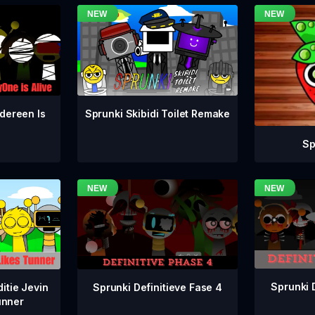
dereen Is
Sprunki Skibidi Toilet Remake
Sp
Sprunki 
Sprunki Definitieve Fase 4
itie Jevin
unner