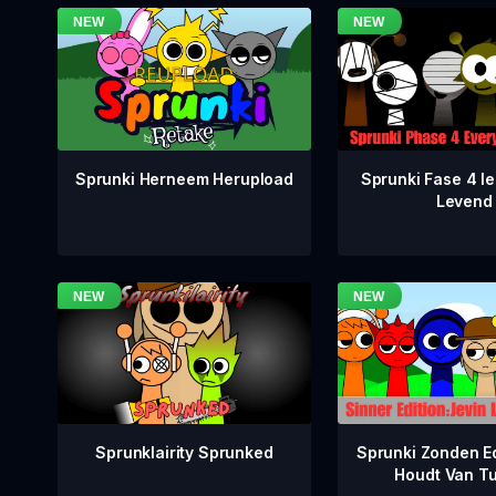
Sprunki Fase 4 Ie
Sprunki Herneem Herupload
Levend
Sprunklairity Sprunked
Sprunki Zonden Ed
Houdt Van T