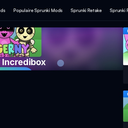
ods
Populaire Sprunki Mods
Sprunki Retake
Sprunki 
 Incredibox
l Spel Nu