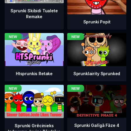
Sprunki Skibidi Tualete
Remake
Sprunki Popit
Htsprunkis Retake
Sprunklairity Sprunked
Sprunki Galīgā Fāze 4
Sprunki Grēcinieks