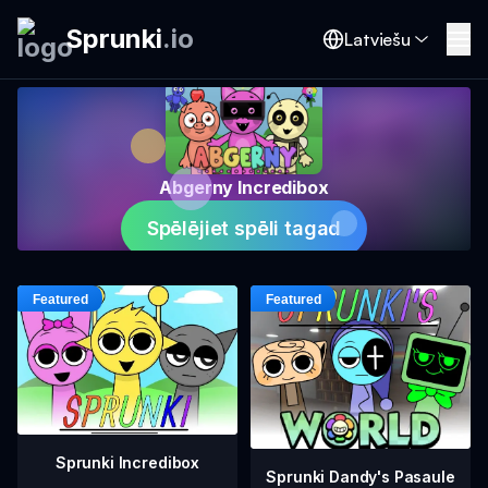
Sprunki
.
io
Latviešu
Abgerny Incredibox
Spēlējiet spēli tagad
Sprunki Incredibox
Sprunki Dandy's Pasaule