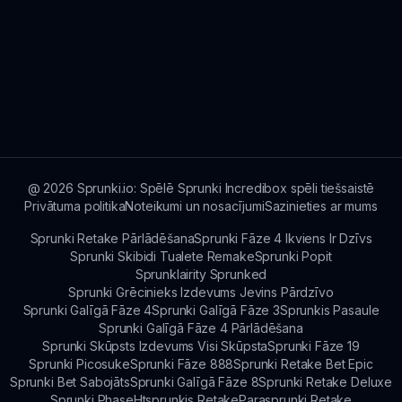
@
2026
Sprunki.io: Spēlē Sprunki Incredibox spēli tiešsaistē
Privātuma politika
Noteikumi un nosacījumi
Sazinieties ar mums
Sprunki Retake Pārlādēšana
Sprunki Fāze 4 Ikviens Ir Dzīvs
Sprunki Skibidi Tualete Remake
Sprunki Popit
Sprunklairity Sprunked
Sprunki Grēcinieks Izdevums Jevins Pārdzīvo
Sprunki Galīgā Fāze 4
Sprunki Galīgā Fāze 3
Sprunkis Pasaule
Sprunki Galīgā Fāze 4 Pārlādēšana
Sprunki Skūpsts Izdevums Visi Skūpsta
Sprunki Fāze 19
Sprunki Picosuke
Sprunki Fāze 888
Sprunki Retake Bet Epic
Sprunki Bet Sabojāts
Sprunki Galīgā Fāze 8
Sprunki Retake Deluxe
Sprunki Phase
Htsprunkis Retake
Parasprunki Retake