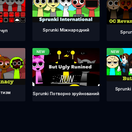
Sprunki Міжнародний
тчуп
Spru
Sprunki
атизм
Sprunki Потворно зруйнований