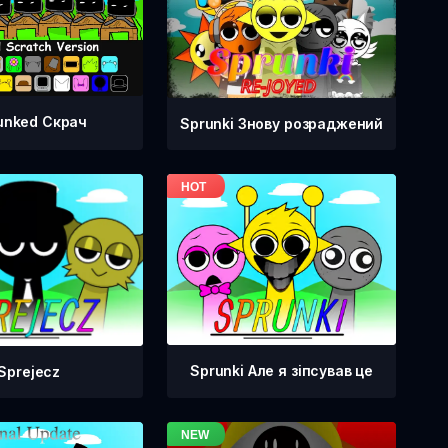
unked Скрач
Sprunki Знову розраджений
Sprunki Але я зіпсував це
Sprejecz