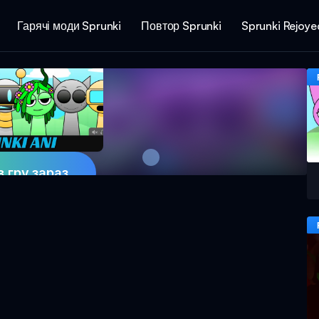
Гарячі моди Sprunki
Повтор Sprunki
Sprunki Rejoye
в гру зараз