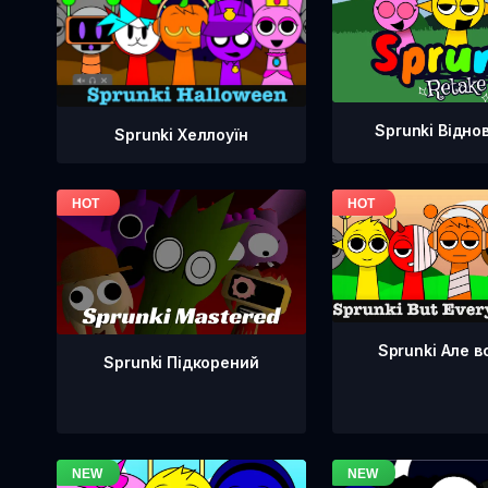
Sprunki Відно
Sprunki Хеллоуїн
Sprunki Але в
Sprunki Підкорений