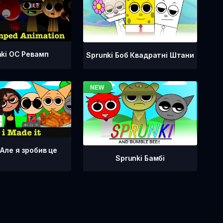
nki OC Ревамп
Sprunki Боб Квадратні Штани
 Але я зробив це
Sprunki Бамбі