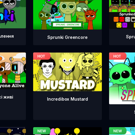
влення
Spr
Sprunki Greencore
сі живі
Incredibox Mustard