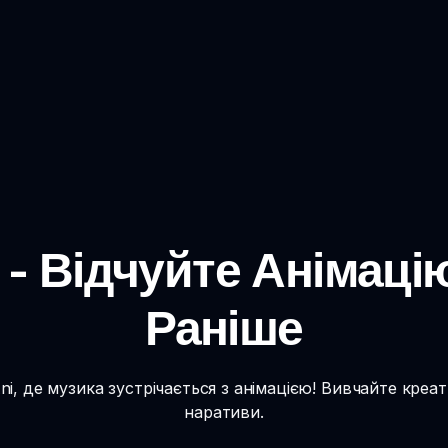
i - Відчуйте Анімаці
Раніше
ni, де музика зустрічається з анімацією! Вивчайте креати
наративи.