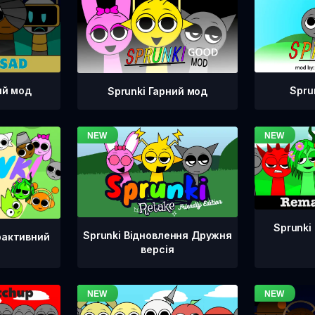
ий мод
Spru
Sprunki Гарний мод
Sprunki
Sprunki Відновлення Дружня
рактивний
версія