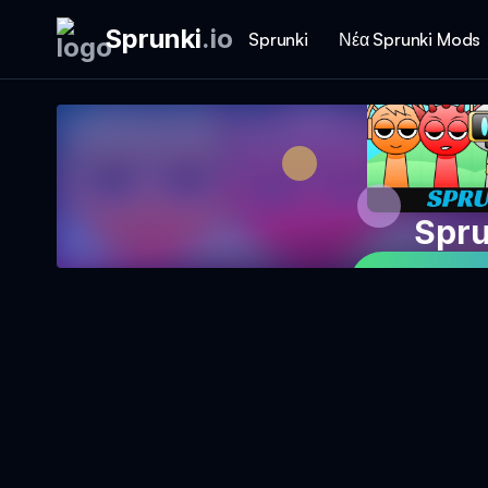
Sprunki
.
io
Sprunki
Νέα Sprunki Mods
Spru
Παίξε το 