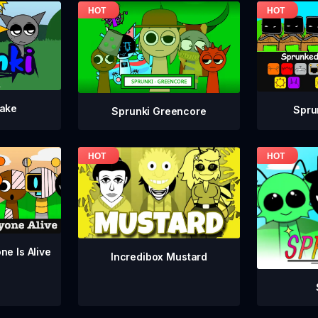
take
Spru
Sprunki Greencore
ne Is Alive
Incredibox Mustard