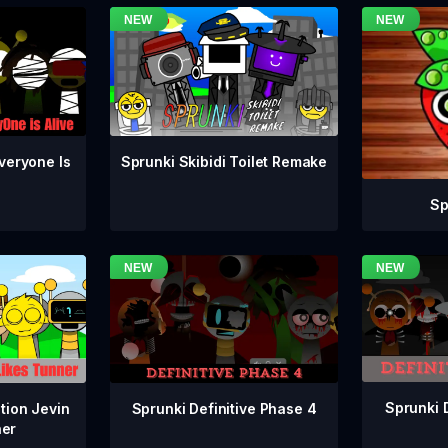
veryone Is
Sprunki Skibidi Toilet Remake
Sp
Sprunki 
Sprunki Definitive Phase 4
tion Jevin
ner