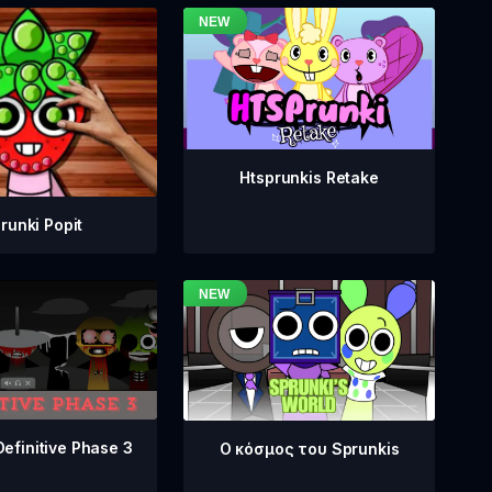
Htsprunkis Retake
runki Popit
Definitive Phase 3
Ο κόσμος του Sprunkis