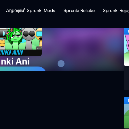
Δημοφιλή Sprunki Mods
Sprunki Retake
Sprunki Rej
nki Ani
Παιχνίδι Τώρα