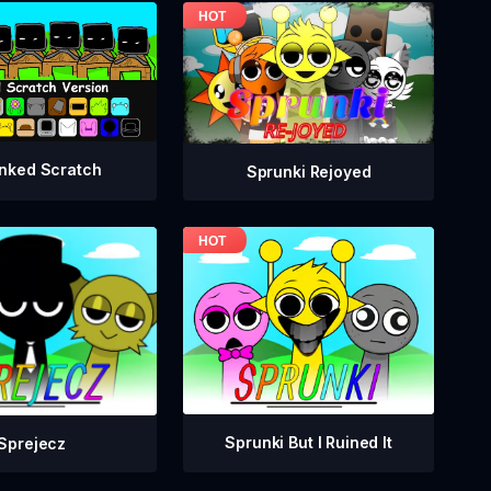
nked Scratch
Sprunki Rejoyed
Sprunki But I Ruined It
Sprejecz