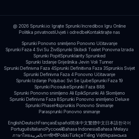
za ažuriranja o novim značajkama i događanjima.
@
2026
Sprunki.io: Igrajte Sprunki Incredibox Igru Online
Politika privatnosti
Uvjeti i odredbe
Kontaktirajte nas
Sprunki Ponovno snimljeno Ponovno Učitavanje
Sprunki Faza 4 Svi Su Živi
Sprunki Skibidi Toalet Ponovna Izrada
Sprunki Popit
Sprunklairity Sprunked
Sprunki Izdanje Griješnika Jevin Voli Tunner
Sprunki Definivna Faza 4
Sprunki Definitivna Faza 3
Sprunkis Svijet
Sprunki Definivna Faza 4 Ponovno Učitavanje
Sprunki Izdanje Poljubac Svi Se Ljube
Sprunki Faza 19
Sprunki Picosuke
Sprunki Faza 888
Sprunki Ponovno snimljeno Ali Epik
Sprunki Ali Slomljeno
Sprunki Definivna Faza 8
Sprunki Ponovno snimljeno Deluxe
Sprunki Phase
Htsprunkis Ponovno Snimanje
Parasprunki Ponovno snimanje
English
Deutsch
Français
Español
简体中文
繁體中文
日本語
한국어
Português
Italiano
Русский
Bahasa Indonesia
Bahasa Melayu
ภาษาไทย
بالعربية
বাংলা
हिन्दी
Polski
Türkçe
Tiếng Việt
Українська