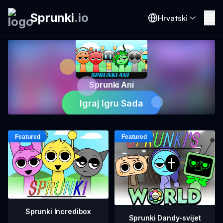
Sprunki
.
io
Hrvatski
Sprunki Ani
Igraj Igru Sada
Sprunki Incredibox
Sprunki Dandy-svijet