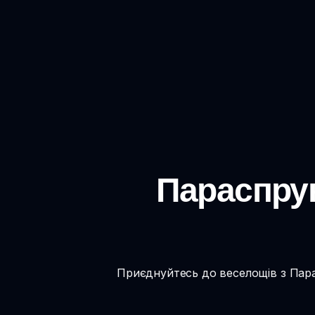
Параспрун
Приєднуйтесь до веселощів з Парас