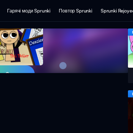
Гарячі моди Sprunki
Повтор Sprunki
Sprunki Rejoye
ти Зараз