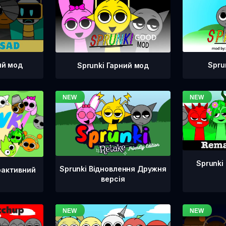
ий мод
Spru
Sprunki Гарний мод
Sprunki
Sprunki Відновлення Дружня
рактивний
версія