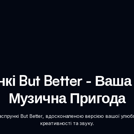
кі But Better - Ваша
Музична Пригода
прункі But Better, вдосконаленою версією вашої улюбл
креативності та звуку.