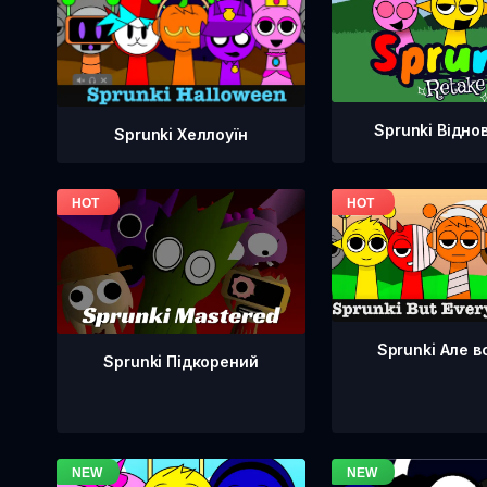
Sprunki Відно
Sprunki Хеллоуїн
Sprunki Але в
Sprunki Підкорений