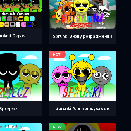
unked Скрач
Sprunki Знову розраджений
Sprunki Але я зіпсував це
Sprejecz