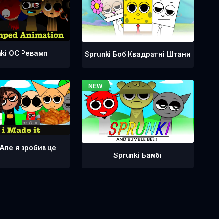
nki OC Ревамп
Sprunki Боб Квадратні Штани
 Але я зробив це
Sprunki Бамбі