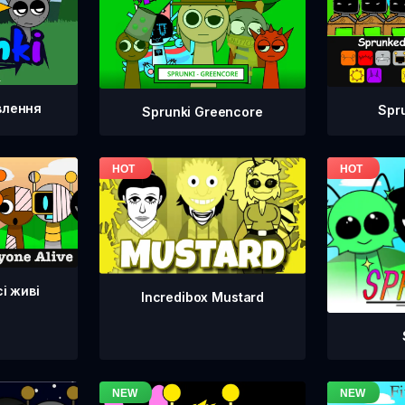
влення
Spr
Sprunki Greencore
сі живі
Incredibox Mustard