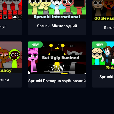
Sprunki Міжнародний
тчуп
Spru
Sprunki
атизм
Sprunki Потворно зруйнований