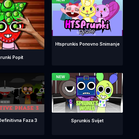
Htsprunkis Ponovno Snimanje
runki Popit
Definitivna Faza 3
Sprunkis Svijet