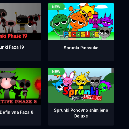
unki Faza 19
Sprunki Picosuke
Sprunki Ponovno snimljeno
Definivna Faza 8
Deluxe