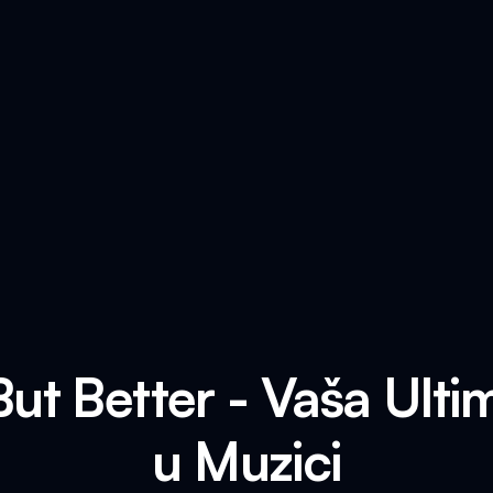
But Better - Vaša Ulti
u Muzici