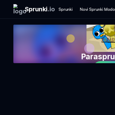
Sprunki
.
io
Sprunki
Novi Sprunki Modo
Parasprun
Igraj