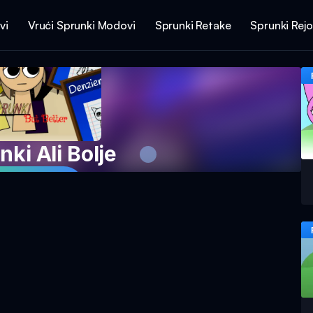
vi
Vrući Sprunki Modovi
Sprunki Retake
Sprunki Rej
ki Ali Bolje
 Igru Sada