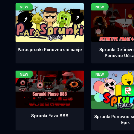
Sprunki Definiv
Parasprunki Ponovno snimanje
Ponovno Učit
Sprunki Faza 888
Sprunki Ponovno sn
Epik