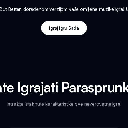
But Better, dorađenom verzijom vaše omiljene muzike igre! Už
Igraj Igru Sada
te Igrajati Parasprunk
Istražite istaknute karakteristike ove neverovatne igre!