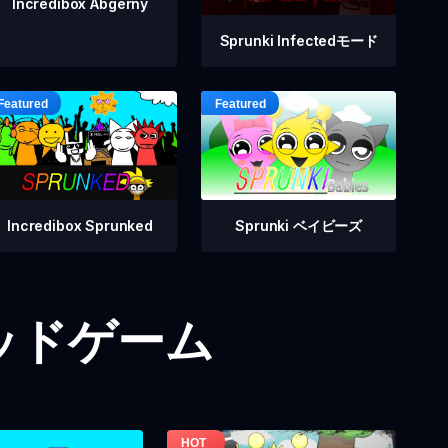
Incredibox Abgerny
Sprunki Infectedモード
Incredibox Sprunked
Sprunki ベイビーズ
iモッドゲーム