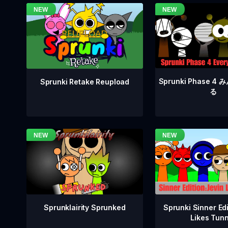
Sprunki Phase 
Sprunki Retake Reupload
る
Sprunklairity Sprunked
Sprunki Sinner Edi
Likes Tun