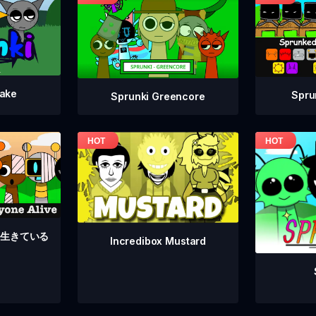
take
Spru
Sprunki Greencore
んな生きている
Incredibox Mustard