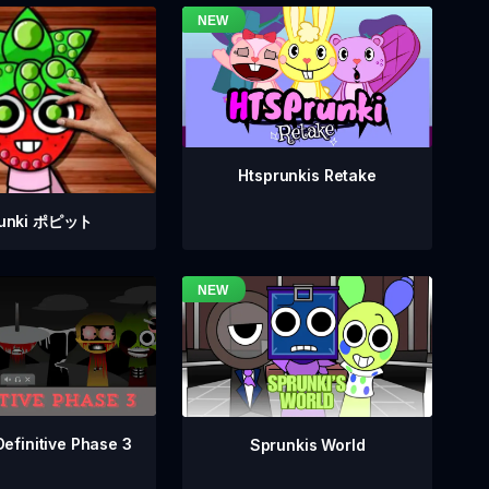
Htsprunkis Retake
runki ポピット
Definitive Phase 3
Sprunkis World