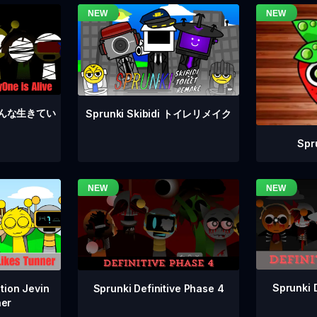
4 みんな生きてい
Sprunki Skibidi トイレリメイク
Sp
Sprunki 
Sprunki Definitive Phase 4
tion Jevin
ner