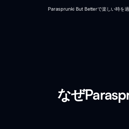
Parasprunki But Bett
なぜParasp