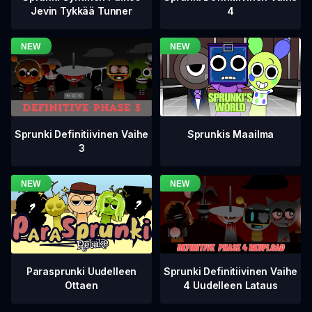
4
Jevin Tykkää Tunner
Sprunki Definitiivinen Vaihe
Sprunkis Maailma
3
Sprunki Definitiivinen Vaihe
Parasprunki Uudelleen
4 Uudelleen Lataus
Ottaen