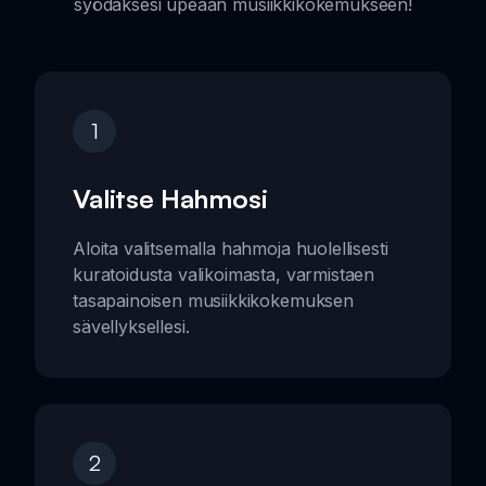
syödäksesi upeaan musiikkikokemukseen!
1
Valitse Hahmosi
Aloita valitsemalla hahmoja huolellisesti
kuratoidusta valikoimasta, varmistaen
tasapainoisen musiikkikokemuksen
sävellyksellesi.
2