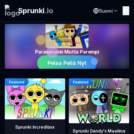
Sprunki
.
io
Suomi
Parasprunki Mutta Parempi
Pelaa Peliä Nyt
Sprunki Incredibox
Sprunki Dandy's Maailma