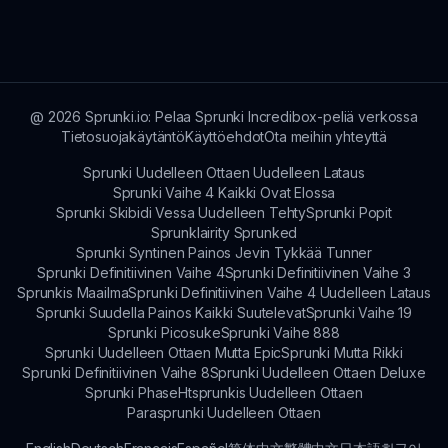
mukaansatempaavan musiikin teko kokemuksen
parannetuilla ominaisuuksilla, mikä tekee siitä
kokeilemisen arvoisen sekä uusille pelaajille että
paluupelaajille.
@
2026
Sprunki.io: Pelaa Sprunki Incredibox-peliä verkossa
Tietosuojakäytäntö
Käyttöehdot
Ota meihin yhteyttä
Sprunki Uudelleen Ottaen Uudelleen Lataus
Sprunki Vaihe 4 Kaikki Ovat Elossa
Sprunki Skibidi Vessa Uudelleen Tehty
Sprunki Popit
Sprunklairity Sprunked
Sprunki Syntinen Painos Jevin Tykkää Tunner
Sprunki Definitiivinen Vaihe 4
Sprunki Definitiivinen Vaihe 3
Sprunkis Maailma
Sprunki Definitiivinen Vaihe 4 Uudelleen Lataus
Sprunki Suudella Painos Kaikki Suutelevat
Sprunki Vaihe 19
Sprunki Picosuke
Sprunki Vaihe 888
Sprunki Uudelleen Ottaen Mutta Epic
Sprunki Mutta Rikki
Sprunki Definitiivinen Vaihe 8
Sprunki Uudelleen Ottaen Deluxe
Sprunki Phase
Htsprunkis Uudelleen Ottaen
Parasprunki Uudelleen Ottaen