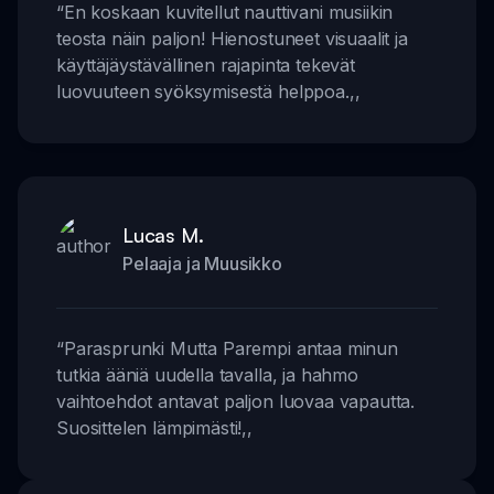
“
En koskaan kuvitellut nauttivani musiikin
teosta näin paljon! Hienostuneet visuaalit ja
käyttäjäystävällinen rajapinta tekevät
luovuuteen syöksymisestä helppoa.
,,
Lucas M.
Pelaaja ja Muusikko
“
Parasprunki Mutta Parempi antaa minun
tutkia ääniä uudella tavalla, ja hahmo
vaihtoehdot antavat paljon luovaa vapautta.
Suosittelen lämpimästi!
,,