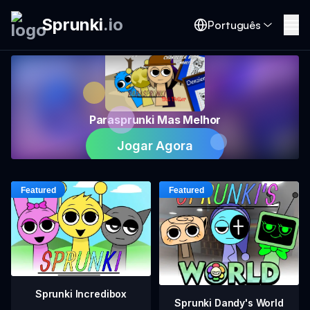
Sprunki
.
io
Português
Parasprunki Mas Melhor
Jogar Agora
Sprunki Incredibox
Sprunki Dandy's World