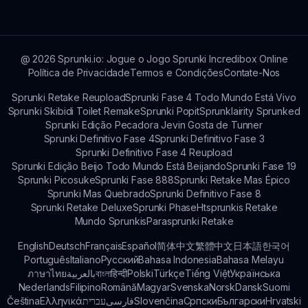
os desenvolvedores.
com recursos aprimorados, tornando-o
acessível tanto para novos jogadores quanto
para aqueles que retornam.
@
2026
Sprunki.io: Jogue o Jogo Sprunki Incredibox Online
Política de Privacidade
Termos e Condições
Contate-Nos
Sprunki Retake Reupload
Sprunki Fase 4 Todo Mundo Está Vivo
Sprunki Skibidi Toilet Remake
Sprunki Popit
Sprunklairity Sprunked
Sprunki Edição Pecadora Jevin Gosta de Tunner
Sprunki Definitivo Fase 4
Sprunki Definitivo Fase 3
Sprunki Definitivo Fase 4 Reupload
Sprunki Edição Beijo Todo Mundo Está Beijando
Sprunki Fase 19
Sprunki Picosuke
Sprunki Fase 888
Sprunki Retake Mas Épico
Sprunki Mas Quebrado
Sprunki Definitivo Fase 8
Sprunki Retake Deluxe
Sprunki Phase
Htsprunkis Retake
Mundo Sprunkis
Parasprunki Retake
English
Deutsch
Français
Español
简体中文
繁體中文
日本語
한국어
Português
Italiano
Русский
Bahasa Indonesia
Bahasa Melayu
ภาษาไทย
بالعربية
বাংলা
हिन्दी
Polski
Türkçe
Tiếng Việt
Українська
Nederlands
Filipino
Română
Magyar
Svenska
Norsk
Dansk
Suomi
Čeština
Ελληνικά
עברית
فارسی
Slovenčina
Српски
Български
Hrvatski