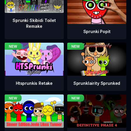
Sprunki Skibidi Toilet
Remake
Sprunki Popit
Htsprunkis Retake
Sprunklairity Sprunked