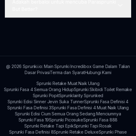
Adakah berbaloi untuk mencuba Parasprunki
melalui forum komuniti atau apabila kemas kini
Jika anda tidak pasti tentang perubahan dalam
But Better?
diumumkan.
Parasprunki But Better, jangan ragu untuk
berinteraksi dengan komuniti untuk
membincangkan kebimbangan anda dan
Sudah tentu! Parasprunki But Better
berkongsi maklum balas anda dengan pemaju.
menawarkan pengalaman membuat muzik yang
menarik dengan ciri yang dipertingkatkan,
menjadikannya berbaloi untuk pemain baru dan
lama.
@
2026
Sprunki.io: Main Sprunki Incredibox Game Dalam Talian
Dasar Privasi
Terma dan Syarat
Hubungi Kami
Sprunki Retake Muat Naik Ulang
Sprunki Fasa 4 Semua Orang Hidup
Sprunki Skibidi Toilet Remake
Sprunki Popit
Sprunklairity Sprunked
Sprunki Edisi Sinner Jevin Suka Tunner
Sprunki Fasa Definisi 4
Sprunki Fasa Definisi 3
Sprunki Fasa Definisi 4 Muat Naik Ulang
Sprunki Edisi Cium Semua Orang Sedang Menciumnya
Sprunki Fasa 19
Sprunki Picosuke
Sprunki Fasa 888
Sprunki Retake Tapi Epik
Sprunki Tapi Rosak
Sprunki Fasa Definisi 8
Sprunki Retake Deluxe
Sprunki Phase