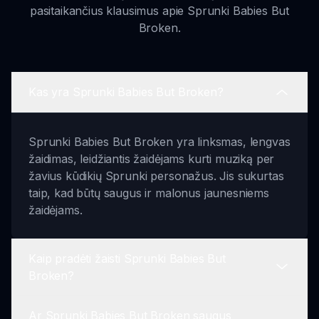
pasitaikančius klausimus apie Sprunki Babies But
Broken.
Kas yra Sprunki Babies But Broken?
Sprunki Babies But Broken yra linksmas, lengvas
žaidimas, leidžiantis žaidėjams kurti muziką per
žavius kūdikių Sprunki personažus. Jis sukurtas
taip, kad būtų saugus ir malonus jaunesniems
žaidėjams.
Kaip pradėti žaisti Sprunki Babies But
Broken?
Ar Sprunki Babies But Broken saugus