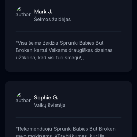
Mark J.
Šeimos žaidėjas
“
Visa šeima žaidžia Sprunki Babies But
Broken kartu! Vaikams draugiškas dizainas
užtikrina, kad visi turi smagu!
,,
Sophie G.
Vaikų švietėja
“
Rekomenduoju Sprunki Babies But Broken
savo mokiniams. Kūrybiškumas, kurį jis