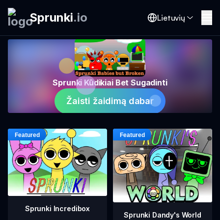
Sprunki
.
io
Lietuvių
Sprunki Kūdikiai Bet Sugadinti
Žaisti žaidimą dabar
Sprunki Incredibox
Sprunki Dandy's World