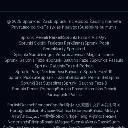
paveiktų žaidimo eigą; daugiau, jis skatina
kūrybiškumą ir tyrinėjimą viso jūsų nuotykio
metu!
@
2026
Sprunki.io: Žaisk Sprunki Incredibox Žaidimą Internete
Privatumo politika
Taisyklės ir sąlygos
Susisiekite su mumis
Sprunki Perimti Perkelti
Sprunki Fazė 4 Visi Gyvi
Sprunki Skibidi Tualetas Perkūrimas
Sprunki Popit
Sprunklairity Sprunked
Sprunki Nuodėmingos Versijos Jevinas Mėgsta Tunner
Sprunki Galutinis Fazė 4
Sprunki Galutinis Fazė 3
Sprunkis Pasaulis
Sprunki Galutinis Fazė 4 Perkelti
Sprunki Pusę Išleidimo Visi Bučiuojasi
Sprunki Fazė 19
Sprunki Picosuke
Sprunki Fazė 888
Sprunki Perimti Bet Epinis
Sprunki Bet Sugadintas
Sprunki Galutinis Fazė 8
Sprunki Perimti Prabangi
Sprunki Phase
Htsprunkis Perimti
Parasprunki Perimti
English
Deutsch
Français
Español
简体中文
繁體中文
日本語
한국어
Português
Italiano
Русский
Bahasa Indonesia
Bahasa Melayu
ภาษาไทย
بالعربية
বাংলা
हिन्दी
Polski
Türkçe
Tiếng Việt
Українська
Nederlands
Filipino
Română
Magyar
Svenska
Norsk
Dansk
Suomi
Čeština
Ελληνικά
עברית
فارسی
Slovenčina
Српски
Български
Hrvatski