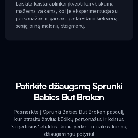
Leiskite keistai aplinkai įkvėpti kūrybiškumą
mažiems vaikams, kol jie eksperimentuoja su
personažais ir garsais, padarydami kiekvieną
sesiją pilną malonių staigmenų.
Patirkite džiaugsmą Sprunki
Babies But Broken
Pasinerkite į Sprunki Babies But Broken pasaulį,
kur atrasite žavius kūdikių personažus ir keistus
'sugedusius' efektus, kurie padaro muzikos kūrimą
džiaugsmingu potyriu!