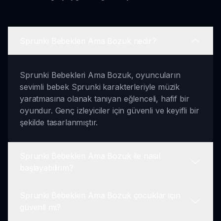
Sprunki Bebekleri Ama Bozuk nedir?
Sprunki Bebekleri Ama Bozuk, oyuncuların
sevimli bebek Sprunki karakterleriyle müzik
yaratmasına olanak tanıyan eğlenceli, hafif bir
oyundur. Genç izleyiciler için güvenli ve keyifli bir
şekilde tasarlanmıştır.
Sprunki Bebekleri Ama Bozuk ile nasıl
başlayabilirim?
Sprunki Bebekleri Ama Bozuk çocuklar için
Başlamak için oyunu sprunki.io'da başlatın, en
güvenli mi?
sevdiğiniz karakterleri seçin ve yaratıcı ve