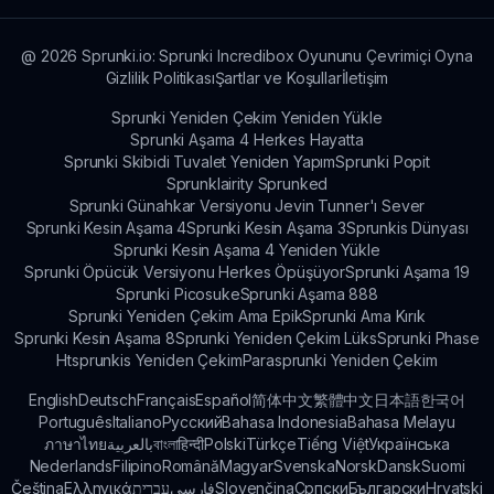
boyunca yaratıcılığı ve keşif etmeyi teşvik eder!
@
2026
Sprunki.io: Sprunki Incredibox Oyununu Çevrimiçi Oyna
Gizlilik Politikası
Şartlar ve Koşullar
İletişim
Sprunki Yeniden Çekim Yeniden Yükle
Sprunki Aşama 4 Herkes Hayatta
Sprunki Skibidi Tuvalet Yeniden Yapım
Sprunki Popit
Sprunklairity Sprunked
Sprunki Günahkar Versiyonu Jevin Tunner'ı Sever
Sprunki Kesin Aşama 4
Sprunki Kesin Aşama 3
Sprunkis Dünyası
Sprunki Kesin Aşama 4 Yeniden Yükle
Sprunki Öpücük Versiyonu Herkes Öpüşüyor
Sprunki Aşama 19
Sprunki Picosuke
Sprunki Aşama 888
Sprunki Yeniden Çekim Ama Epik
Sprunki Ama Kırık
Sprunki Kesin Aşama 8
Sprunki Yeniden Çekim Lüks
Sprunki Phase
Htsprunkis Yeniden Çekim
Parasprunki Yeniden Çekim
English
Deutsch
Français
Español
简体中文
繁體中文
日本語
한국어
Português
Italiano
Русский
Bahasa Indonesia
Bahasa Melayu
ภาษาไทย
بالعربية
বাংলা
हिन्दी
Polski
Türkçe
Tiếng Việt
Українська
Nederlands
Filipino
Română
Magyar
Svenska
Norsk
Dansk
Suomi
Čeština
Ελληνικά
עברית
فارسی
Slovenčina
Српски
Български
Hrvatski