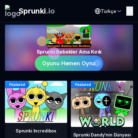
Sprunki
.
io
Türkçe
Sprunki Bebekler Ama Kırık
Oyunu Hemen Oyna
Sprunki Incredibox
Sprunki Dandy'nin Dünyası