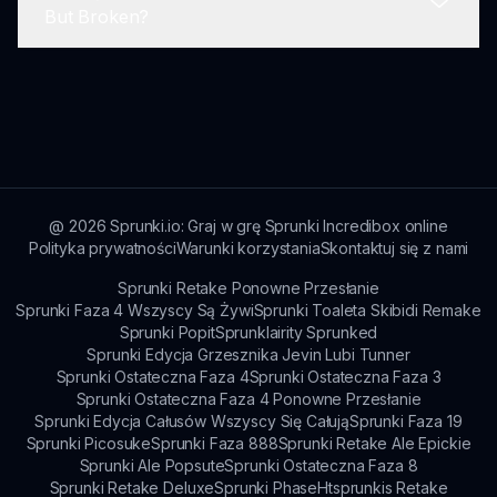
Sprunki Babies But Broken jest odpowiedni dla
But Broken?
wszystkich grup wiekowych, celując głównie w
młodsze pokolenie, ale oferując interakcje, które
każdy może cieszyć się.
Gra została zaprojektowana, aby być zabawną i
angażującą. Nie ma dużych ograniczeń
wpływających na rozgrywkę; wręcz przeciwnie,
zachęca do kreatywności i eksploracji przez całą
przygodę!
@
2026
Sprunki.io: Graj w grę Sprunki Incredibox online
Polityka prywatności
Warunki korzystania
Skontaktuj się z nami
Sprunki Retake Ponowne Przesłanie
Sprunki Faza 4 Wszyscy Są Żywi
Sprunki Toaleta Skibidi Remake
Sprunki Popit
Sprunklairity Sprunked
Sprunki Edycja Grzesznika Jevin Lubi Tunner
Sprunki Ostateczna Faza 4
Sprunki Ostateczna Faza 3
Sprunki Ostateczna Faza 4 Ponowne Przesłanie
Sprunki Edycja Całusów Wszyscy Się Całują
Sprunki Faza 19
Sprunki Picosuke
Sprunki Faza 888
Sprunki Retake Ale Epickie
Sprunki Ale Popsute
Sprunki Ostateczna Faza 8
Sprunki Retake Deluxe
Sprunki Phase
Htsprunkis Retake