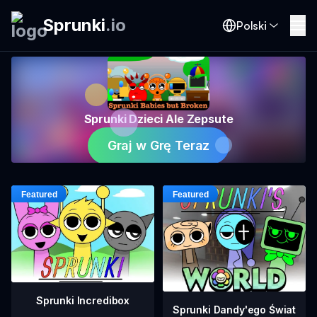
Sprunki
.
io
Polski
Sprunki Dzieci Ale Zepsute
Graj w Grę Teraz
Sprunki Incredibox
Sprunki Dandy'ego Świat