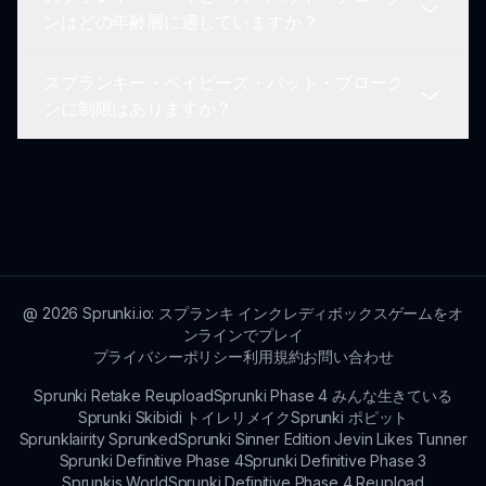
もちろんです！あなたのフィードバックは開発者に
ンはどの年齢層に適していますか？
とって歓迎され、重要です。ゲームがすべてのプレ
イヤーにとって楽しめるものになるように、フィー
スプランキー・ベイビーズ・バット・ブローク
ドバックを提供してください。
スプランキー・ベイビーズ・バット・ブロークンは
ンに制限はありますか？
すべての年齢層に適しており、特に若い層を対象と
していますが、すべての人に楽しめるインタラクシ
ョンを提供します。
ゲームは楽しさと没入感を重視して設計されていま
す。本格的なプレイへの大きな制限はなく、むしろ
冒険全体を通じて創造性と探求を促進します！
@
2026
Sprunki.io: スプランキ インクレディボックスゲームをオ
ンラインでプレイ
プライバシーポリシー
利用規約
お問い合わせ
Sprunki Retake Reupload
Sprunki Phase 4 みんな生きている
Sprunki Skibidi トイレリメイク
Sprunki ポピット
Sprunklairity Sprunked
Sprunki Sinner Edition Jevin Likes Tunner
Sprunki Definitive Phase 4
Sprunki Definitive Phase 3
Sprunkis World
Sprunki Definitive Phase 4 Reupload