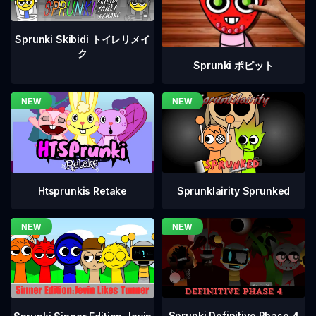
Sprunki Skibidi トイレリメイ
ク
Sprunki ポピット
Htsprunkis Retake
Sprunklairity Sprunked
Sprunki Definitive Phase 4