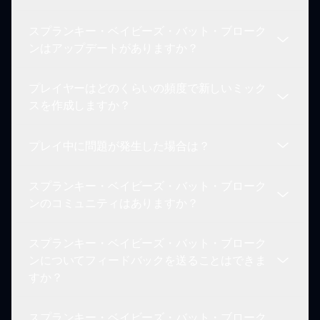
は、愉快なサウンドやビートを使ってさまざまな楽
しい音楽ミックスを作成できます。創造性に対する
スプランキー・ベイビーズ・バット・ブローク
遊び心のあるアプローチを可能にします。
はい！スプランキー・ベイビーズ・バット・ブロー
ンはアップデートがありますか？
クンはさまざまなデバイスでプレイ可能で、楽しみ
たいすべての人にアクセス可能です。
プレイヤーはどのくらいの頻度で新しいミック
開発者はスプランキー・ベイビーズ・バット・ブロ
スを作成しますか？
ークンの改善に専念しています。新しいキャラクタ
ー、音、機能の今後のアップデートを期待しましょ
プレイ中に問題が発生した場合は？
う！
プレイヤーはスプランキー・ベイビーズ・バット・
ブロークンで新しいミックスをしばしば創作しま
スプランキー・ベイビーズ・バット・ブローク
す。これは実験と創造性を促進し、無限の音楽の可
スプランキー・ベイビーズ・バット・ブロークンを
ンのコミュニティはありますか？
能性を提供します。
楽しんでいる間に問題が発生した場合は、
sprunki.ioのサポートセクションを訪れてガイダン
スプランキー・ベイビーズ・バット・ブローク
スと支援を受けることができます。
はい、プレイヤー同士が支え合い、創作物を共有
ンについてフィードバックを送ることはできま
し、スプランキー・ベイビーズ・バット・ブローク
すか？
ンの楽しい側面を楽しむ活気あるコミュニティがあ
ります！
スプランキー・ベイビーズ・バット・ブローク