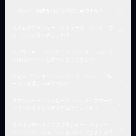
完全に無料でプレイでき、隠れたコストやアプリ内
「壊れた」効果が特別な理由は何ですか？
購入はありません。プレイヤーは心配なく体験を楽
ゲームにはさまざまなベビー・スプランキーキャラ
しむことができます。
クターが用意されており、それぞれが独自の楽しい
大人もスプランキー・ベイビーズ・バット・ブ
音を持っているので、音楽創作に多様性をもたらし
「壊れた」効果は、ゲームプレイにユーモラスなひ
ロークンを楽しめますか？
ます。
ねりを加えるために意図的にデザインされていま
す。これらの効果によってアニメーションやサウン
スプランキー・ベイビーズ・バット・ブローク
ドがユニークで遊び心のあるものとなり、全体の体
絶対に楽しめます！若いプレイヤーを対象としてい
ンは他のゲームと比べてどうですか？
験が向上します！
ますが、大人もスプランキー・ベイビーズ・バッ
ト・ブロークンが提供する楽しさ、シンプルさ、創
なぜスプランキー・ベイビーズ・バット・ブロ
造性を同様に楽しむことができます。
スプランキー・ベイビーズ・バット・ブロークンは
ークンを選ぶべきですか？
独特の魅力、遊び心のあるキャラクター、そして軽
快な環境のために、暴力や恐ろしいテーマが含まれ
スプランキー・ベイビーズ・バット・ブローク
るような子供向けゲームとは異なります。
楽しく魅力的で軽快な子供向けゲームを探している
ンでどのような音楽を作成できますか？
なら、スプランキー・ベイビーズ・バット・ブロー
クンは素晴らしい選択肢です。創造性と楽しさを促
モバイルデバイスでスプランキー・ベイビー
進し、すべてのプレイヤーに喜びを提供します！
スプランキー・ベイビーズ・バット・ブロークンで
ズ・バット・ブロークンをプレイできますか？