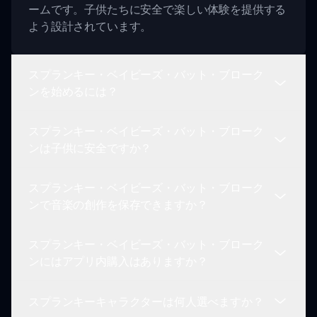
ームです。子供たちに安全で楽しい体験を提供する
よう設計されています。
スプランキー・ベイビーズ・バット・ブローク
ンを始めるには？
スプランキー・ベイビーズ・バット・ブローク
始めるには、単に sprunki.io でゲームを起動し、お
ンは子供に安全ですか？
気に入りのキャラクターを選び、創造的で遊び心の
ある環境で音をミキシングし始めればいいです！
スプランキー・ベイビーズ・バット・ブローク
絶対に安全です！スプランキー・ベイビーズ・バッ
ンで音楽の創作を保存できますか？
ト・ブロークンは子供向けで、恐ろしい要素は含ま
れていません。すべての年齢の子供たちに安全にプ
スプランキー・ベイビーズ・バット・ブローク
レイできるように設計されています。
はい！スプランキー・ベイビーズ・バット・ブロー
ンにはアプリ内購入はありますか？
クンで独自の音楽ミックスを作成した後、それを保
存して友達や家族と共有することができます。楽し
スプランキーキャラクターは何人選べますか？
い体験をさらに盛り上げるために！
スプランキー・ベイビーズ・バット・ブロークンは