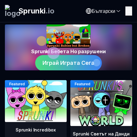
Sprunki
.
io
Български
Sprunki Бебета Но разрушени
Играй Играта Сега
Sprunki Incredibox
Sprunki Светът на Данди