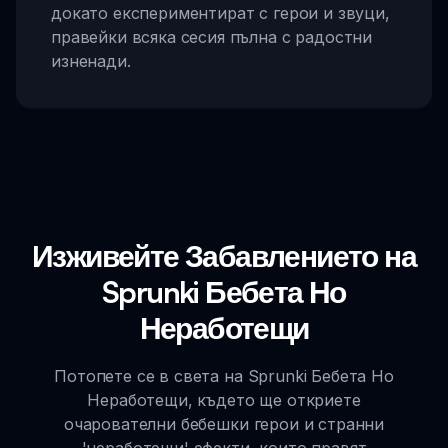
докато експериментират с герои и звуци,
правейки всяка сесия пълна с радостни
изненади.
Изживейте Забавлението на
Sprunki Бебета Но
Неработещи
Потопете се в света на Sprunki Бебета Но
Неработещи, където ще откриете
очарователни бебешки герои и странни
'неработещи' ефекти, които правят