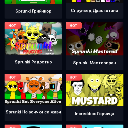
Спрункед Драскотина
Sprunki Грийнкор
Sprunki Радостно
Sprunki Мастериран
Sprunki Но всички са живи
Incredibox Горчица