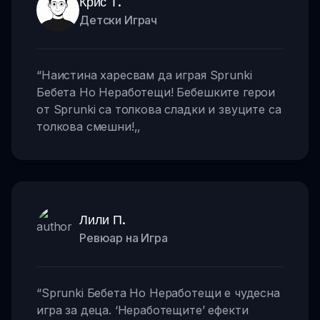
Крис Т.
Детски Играч
“
Наистина харесвам да играя Sprunki
Бебета Но Неработещи! Бебешките герои
от Sprunki са толкова сладки и звуците са
толкова смешни!
,,
Лили П.
Ревюар на Игра
“
Sprunki Бебета Но Неработещи е чудесна
игра за деца. ‘Неработещите’ ефекти