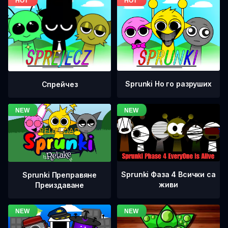
Sprunki Но го разруших
Спрейчез
Sprunki Фаза 4 Всички са
Sprunki Преправяне
живи
Преиздаване