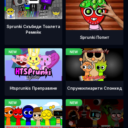
Sprunki Скъбиди Тоалета
Ремейк
Sprunki Попит
Htsprunkis Преправяне
Спрункилиарити Спонкед