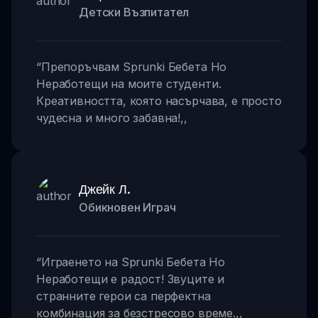
Детски Възпитател
“
Препоръчвам Sprunki Бебета Но
Неработещи на моите студенти.
Креативността, която насърчава, е просто
чудесна и много забавна!
,,
Джейк Л.
Обикновен Играч
“
Играенето на Sprunki Бебета Но
Неработещи е радост! Звуците и
странните герои са перфектна
комбинация за безстресово време.
,,