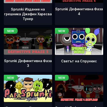
Sprunki Дефинитивна Фаза
Sprunki Издание на
4
грешника Джефин Харесва
Тунер
Sprunki Дефинитивна Фаза
Светът на Спрункис
3