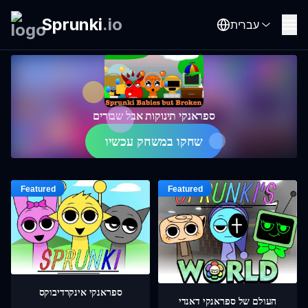
Sprunki
.
io
עברית
ספראנקי תינוקות אבל שבורים
שחקו במשחק עכשיו
ספראנקי אינקרדיבוקס
העולם של ספראנקי דאנדי