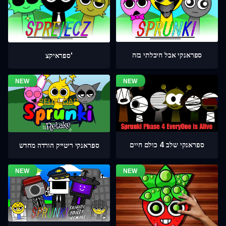
ספראנקי אבל חיבלתי בזה
ספראיקצ'
ספראנקי שלב 4 כולם חיים
ספראנקי ריטייק הורדה מחדש