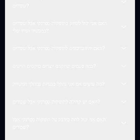
אם אתם מחפשים משחק כיף, מהנה וללא דאגות לילדים,
שבורים?
נושאים כהים.
תינוקות ספרנקי אבל שבורים הוא בחירה מצוינת. הוא מעודד
יצירתיות והנאה עבור כל השחקנים!
האם אני יכול לשחק בתינוקות ספרנקי אבל שבורים
בתינוקות ספרנקי אבל שבורים, אתם יכולים ליצור מגוון רחב
במכשיר הנייד שלי?
של מיקסים מוזיקליים כיפיים עם צלילים מוזרים וביטים, מה
שמאפשר גישה שובבה ליצירתיות.
האם יהיו עדכונים לתינוקות ספרנקי אבל שבורים?
כן! תינוקות ספרנקי אבל שבורים זמין לשחק במגוון מכשירים,
כולל ניידים, מה שהופך אותו נגיש לכל אחד שרוצה להצטרף
כמה פעמים שחקנים יוצרים מיקסים חדשים?
לכיף.
המפתחים מחויבים לשפר את תינוקות ספרנקי אבל שבורים,
מה שאומר שתוכלו לצפות לדמויות, צלילים ותכונות חדשות
מה עושים אם אני נתקל בבעיות במהלך המשחק?
בעדכונים הבאים כדי לשמור על המשחק מרגש!
שחקנים לעיתים קרובות מוצאים את עצמם יוצרים מיקסים
חדשים בתינוקות ספרנקי אבל שבורים כי הוא מעודד ניסויים
האם יש קהילה לתינוקות ספרנקי אבל שבורים?
ויצירתיות, ומאפשר אינספור אפשרויות מוזיקליות.
אם אתם נתקלים בבעיות במהלך ההנאה שלכם בתינוקות
ספרנקי אבל שבורים, אתם יכולים בקלות לבקר בחלק
האם אני יכול לתת פידבק על תינוקות ספרנקי אבל
התמיכה באתר sprunki.io למדריכים ועזרה.
כן, יש קהילה חייה של שחקנים שתומכים זה בזה, משתפים
שבורים?
יצירות ונהנים מההיבטים השובבים של תינוקות ספרנקי אבל
שבורים!