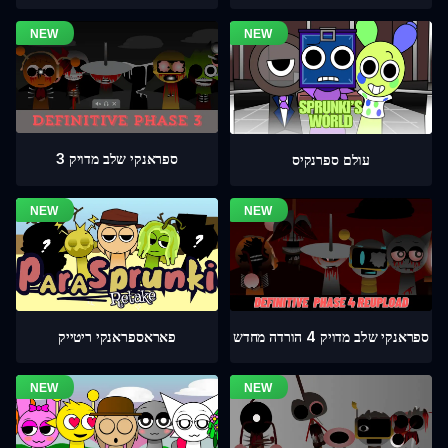
ספראנקי שלב מדויק 3
עולם ספרנקיס
ספראנקי שלב מדויק 4 הורדה מחדש
פאראספראנקי ריטייק