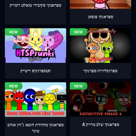
ספראנקי סקיבידי טואלט רימייק
ספראנקי פופיט
ספרנקלירות ספרנקד
הטספרנקיס ריטייק
ספראנקי שלב מדויק 4
ספראנקי מהדורת חוטא ג'ווין אוהב
טונר