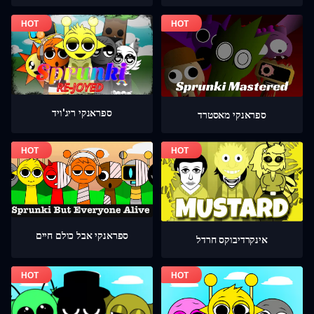
ספראנקי ריג'ויד
ספראנקי מאסטרד
ספראנקי אבל כולם חיים
אינקרדיבוקס חרדל