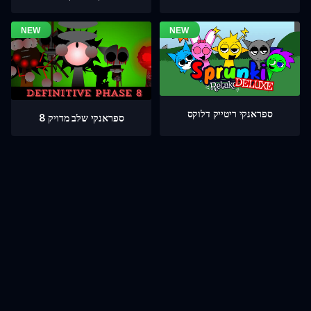
ספראנקי ריטייק דלוקס
ספראנקי שלב מדויק 8