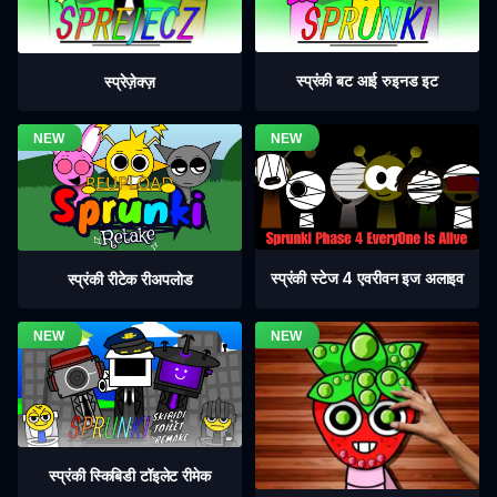
स्प्रंकी बट आई रुइनड इट
स्प्रेज़ेक्ज़
स्प्रंकी स्टेज 4 एवरीवन इज अलाइव
स्प्रंकी रीटेक रीअपलोड
स्प्रंकी स्किबिडी टॉइलेट रीमेक