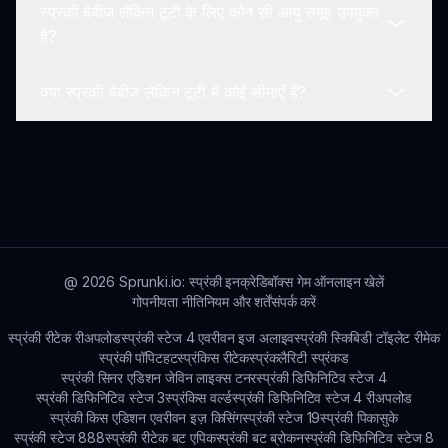
स्प्रंकी बेबीज लेकिन टूटी के लिए कौन सी आयु समूह उपयुक्त
बिल्कुल! आपके फीडबैक को डेवलपर्स द्वारा स्वागत किया जाता है
है?
और इसकी सराहना की जाती है ताकि यह सुनिश्चित किया जा सके
कि यह खेल सभी के लिए सुखद और आकर्षक बना रहे।
क्या स्प्रंकी बेबीज लेकिन टूटी में कोई सीमाएँ हैं?
स्प्रंकी बेबीज लेकिन टूटी सभी आयु समूहों के लिए उपयुक्त है,
विशेष रूप से छोटे दर्शकों को लक्षित करते हुए लेकिन ऐसा इंटरैक्शन
प्रदान करता है जिसे सभी आनंदित कर सकते हैं।
यह खेल मजेदार और आकर्षक बनाने के लिए डिज़ाइन किया गया
है। खेल में प्रभावी खेलने के लिए कोई बड़ी सीमाएँ नहीं हैं; बल्कि,
यह पूरे आपके साहसिक कार्य के दौरान रचनात्मकता और खोज को
प्रोत्साहित करता है!
@
2026
Sprunki.io: स्प्रंकी इनक्रेडिबॉक्स गेम ऑनलाइन खेलें
गोपनीयता नीति
नियम और शर्तें
संपर्क करें
स्प्रंकी रीटेक रीअपलोड
स्प्रंकी स्टेज 4 एवरीवन इज अलाइव
स्प्रंकी स्किबिडी टॉइलेट रीमेक
स्प्रंकी पॉपिट
हटस्प्रंकिस रीटेक
स्प्रंकलैरिटी स्प्रंकड
स्प्रंकी सिनर एडिशन जेविन लाइक्स टनर
स्प्रंकी डिफिनिटिव स्टेज 4
स्प्रंकी डिफिनिटिव स्टेज 3
स्प्रंकिस वर्ल्ड
स्प्रंकी डिफिनिटिव स्टेज 4 रीअपलोड
स्प्रंकी किस एडिशन एवरीवन इज़ किसिंग
स्प्रंकी स्टेज 19
स्प्रंकी पिकासुके
स्प्रंकी स्टेज 888
स्प्रंकी रीटेक बट एपिक
स्प्रंकी बट ब्रोकन
स्प्रंकी डिफिनिटिव स्टेज 8