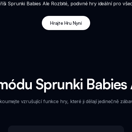
íši Sprunki Babies Ale Rozbité, podivné hry ideální pro vše
Hrajte Hru Nyní
 módu Sprunki Babies 
oumejte vzrušující funkce hry, které ji dělají jedinečně záb