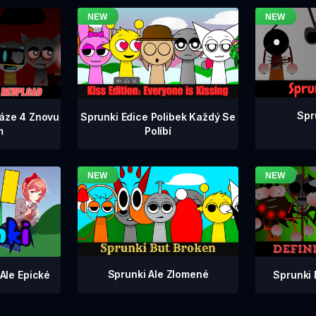
Spr
Fáze 4 Znovu
Sprunki Edice Polibek Každý Se
m
Políbí
Sprunki Ale Zlomené
Sprunki 
Ale Epické