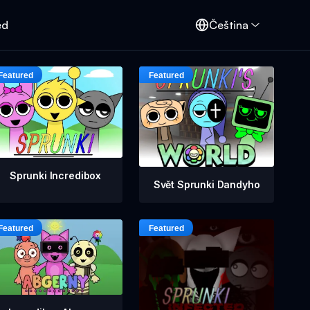
ed
Čeština
Sprunki Incredibox
Svět Sprunki Dandyho