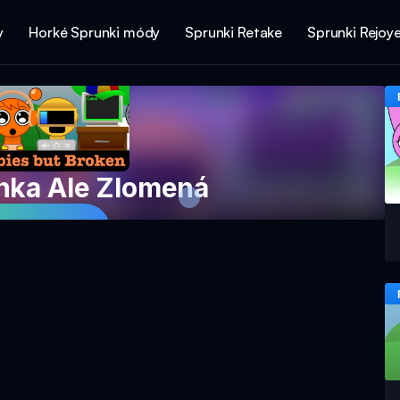
y
Horké Sprunki módy
Sprunki Retake
Sprunki Rejoy
nka Ale Zlomená
e Hru Nyní