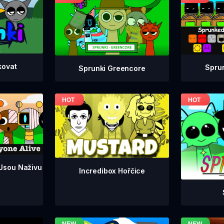
kovat
Spru
Sprunki Greencore
 Jsou Naživu
Incredibox Hořčice