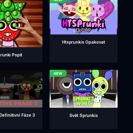
Htsprunkis Opakovat
runki Popit
Definitivní Fáze 3
Svět Sprunkis