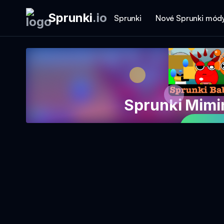
Sprunki
.
io
Sprunki
Nové Sprunki mód
Sprunki Mimi
Hrajt