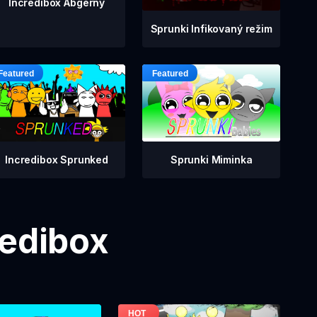
Incredibox Abgerny
Sprunki Infikovaný režim
Incredibox Sprunked
Sprunki Miminka
redibox