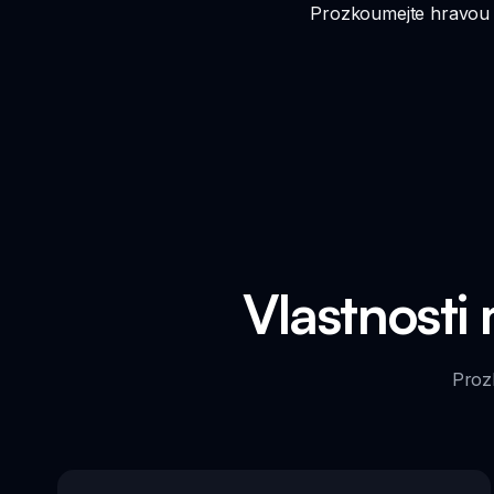
Prozkoumejte hravou ř
Vlastnosti
Prozk