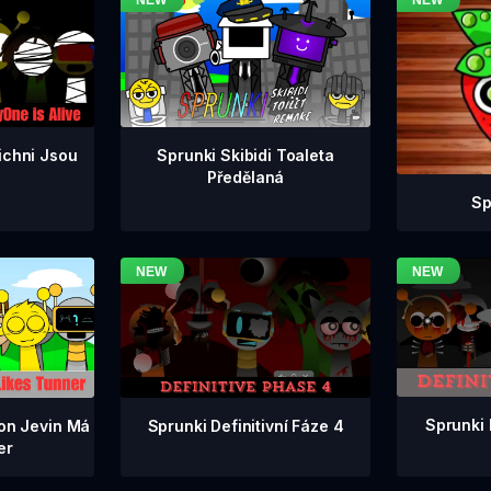
ichni Jsou
Sprunki Skibidi Toaleta
Předělaná
Sp
Sprunki 
Sprunki Definitivní Fáze 4
ion Jevin Má
er