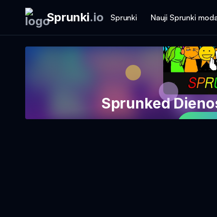
Sprunki
.
io
Sprunki
Nauji Sprunki moda
Sprunked Dieno
Žais