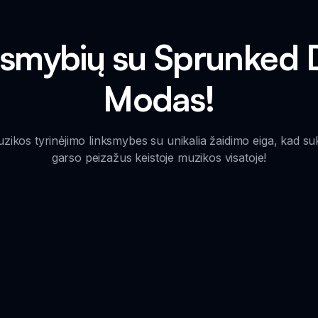
inksmybių su Sprunked
Modas!
s tyrinėjimo linksmybes su unikalia žaidimo eiga, kad suku
garso peizažus keistoje muzikos visatoje!