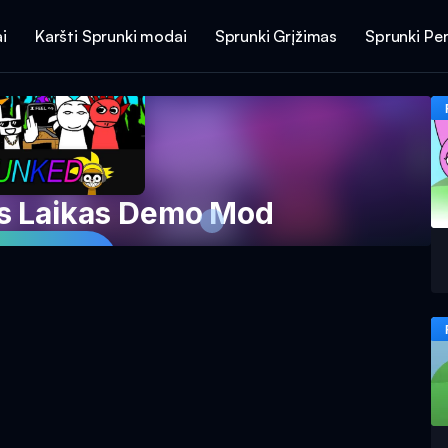
i
Karšti Sprunki modai
Sprunki Grįžimas
Sprunki Per
s Laikas Demo Mod
ti Dabar