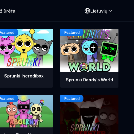
žiūrėta
Lietuvių
Sprunki Incredibox
Sprunki Dandy's World