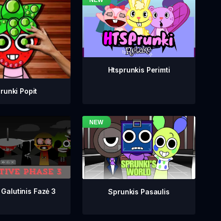
Htsprunkis Perimti
runki Popit
 Galutinis Fazė 3
Sprunkis Pasaulis