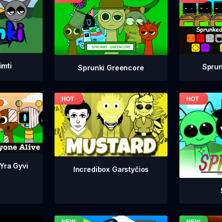
imti
Sprun
Sprunki Greencore
 Yra Gyvi
Incredibox Garstyčios