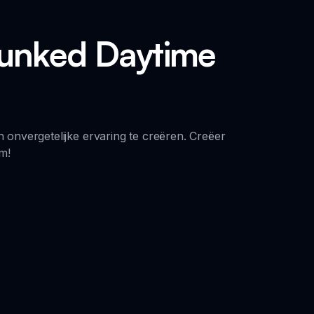
runked Daytime
nvergetelijke ervaring te creëren. Creëer
m!