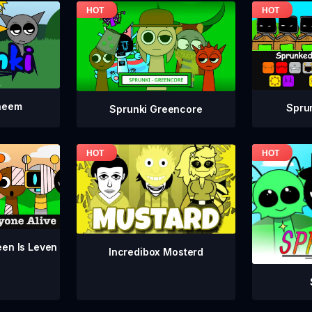
neem
Spru
Sprunki Greencore
een Is Leven
Incredibox Mosterd