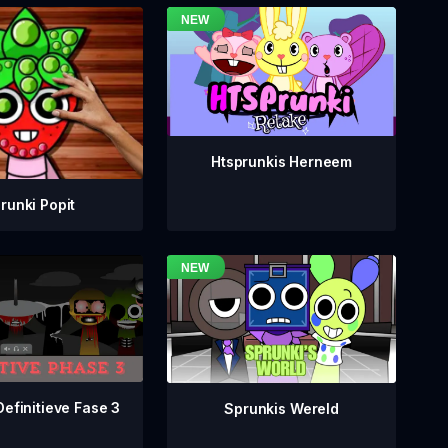
Htsprunkis Herneem
runki Popit
Definitieve Fase 3
Sprunkis Wereld