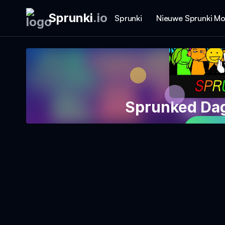
Sprunki
.
io
Sprunki
Nieuwe Sprunki M
Sprunked Da
Sp