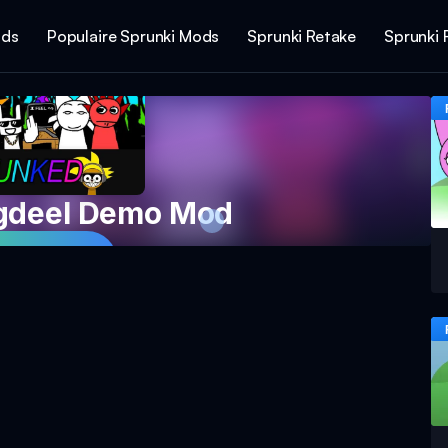
ods
Populaire Sprunki Mods
Sprunki Retake
Sprunki 
gdeel Demo Mod
eel Nu