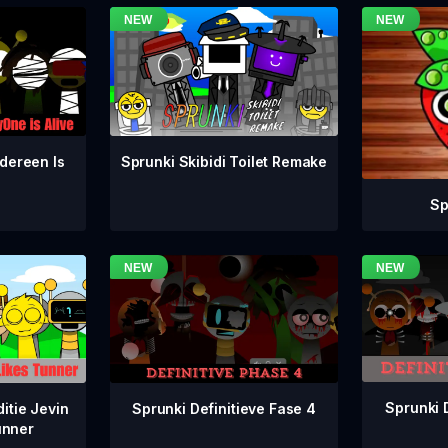
dereen Is
Sprunki Skibidi Toilet Remake
Sp
Sprunki 
Sprunki Definitieve Fase 4
itie Jevin
unner