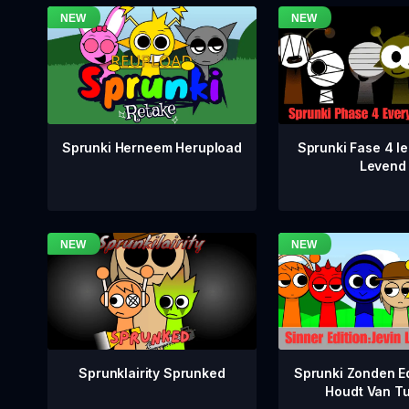
Sprunki Fase 4 Ie
Sprunki Herneem Herupload
Levend
Sprunklairity Sprunked
Sprunki Zonden Ed
Houdt Van T