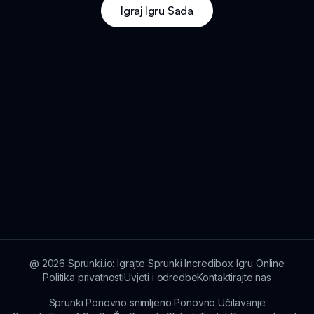
Igraj Igru Sada
@
2026
Sprunki.io: Igrajte Sprunki Incredibox Igru Online
Politika privatnosti
Uvjeti i odredbe
Kontaktirajte nas
Sprunki Ponovno snimljeno Ponovno Učitavanje