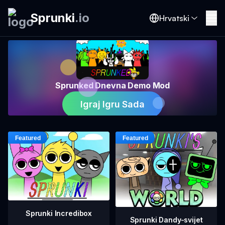
Sprunki
.
io
Hrvatski
Sprunked Dnevna Demo Mod
Igraj Igru Sada
Sprunki Incredibox
Sprunki Dandy-svijet