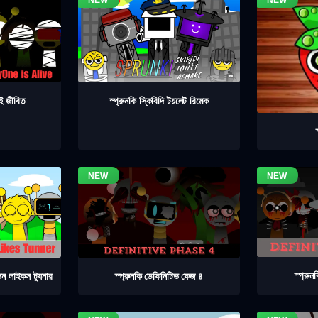
াই জীবিত
স্প্রুনকি স্কিবিদি টয়লেট রিমেক
স্প্রু
স্প্রুনকি ডেফিনিটিভ ফেজ ৪
িন লাইকস ট্যুনার