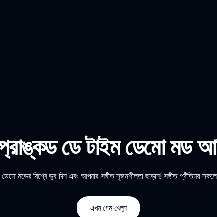
্প্রাঙ্কড ডে টাইম ডেমো মড আ
ম ডেমো মডের বিশ্বে ডুব দিন এবং আপনার সঙ্গীত সৃজনশীলতা ছাড়ান! সঙ্গীত প্রীতিময় সকলে
এখন গেম খেলুন