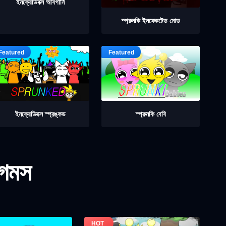
ইনক্রেডিবক্স আবগার্নি
স্প্রুনকি ইনফেকটেড মোড
ইনক্রেডিবক্স স্প্রঙ্কড
স্প্রুনকি বেবি
গেমস