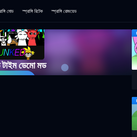
রাঙ্গি মোড
স্প্রাঙ্গি রিটেক
স্প্রাঙ্গি রোজয়েড
ডে টাইম ডেমো মড
 গেম খেলুন