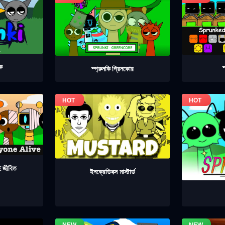
েক
স
স্প্রুনকি গ্রিনকোর
াই জীবিত
ইনক্রেডিবক্স মাস্টার্ড