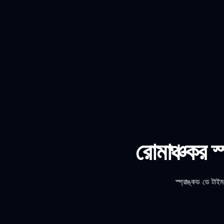
রোমাঞ্চকর স
স্প্রাঙ্কড ডে টাই