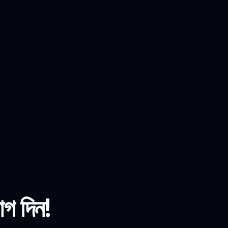
োগ দিন!