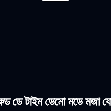
ঙ্কড ডে টাইম ডেমো মডে মজা য