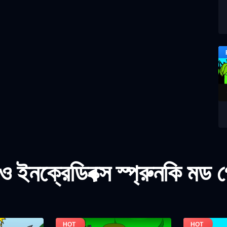
 ইনক্রেডিবক্স স্প্রুনকি মড 