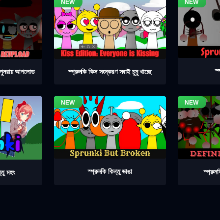
স্
৪ পুনরায় আপলোড
স্প্রুনকি কিস সংস্করণ সবাই চুমু খাচ্ছে
স্প্রুনকি কিন্তু ভাঙা
স্প্রু
্তু মহৎ