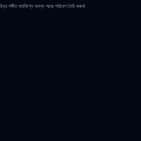
্র সঙ্গীত মহাবিশ্বে অনন্য শব্দের পরিবেশ তৈরি করুন!