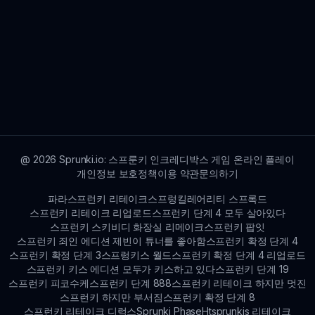
@
2026
Sprunki.io: 스프룬키 인크레디박스 게임 온라인 플레이
개인정보 보호정책
이용 약관
문의하기
파라스프런키 리테이크
스프렁킬레어리티 스프록드
스프런키 리테이크 리업로드
스프런키 단계 4 모두 살아있다
스프런키 스키비디 화장실 리메이크
스프런키 팝잇
스프런키 죄인 에디션 제빈이 튜너를 좋아함
스프런키 확정 단계 4
스프런키 확정 단계 3
스프렁키스 월드
스프런키 확정 단계 4 리업로드
스프런키 키스 에디션 모두가 키스하고 있다
스프런키 단계 19
스프런키 피코수케
스프런키 단계 888
스프런키 리테이크 하지만 멋진
스프런키 하지만 부서짐
스프런키 확정 단계 8
스프런키 리테이크 디럭스
Sprunki Phase
Htsprunkis 리테이크