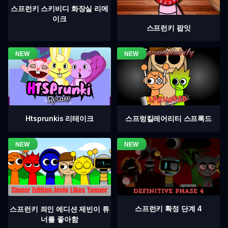
스프런키 스키비디 화장실 리메
이크
스프런키 팝잇
Htsprunkis 리테이크
스프렁킬레어리티 스프록드
스프런키 확정 단계 4
스프런키 죄인 에디션 제빈이 튜
너를 좋아함