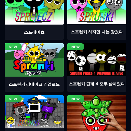
스프런키 하지만 나는 망쳤다
스프레예츠
스프런키 단계 4 모두 살아있다
스프런키 리테이크 리업로드