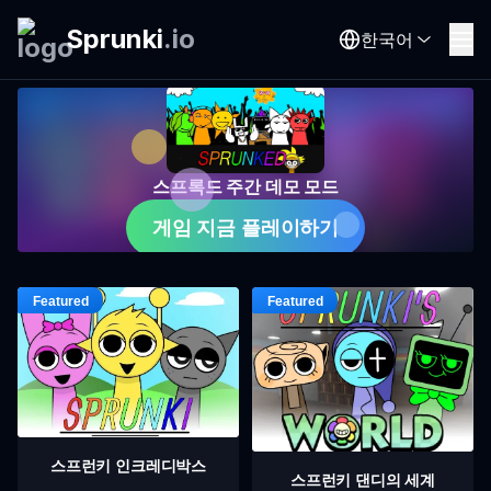
Sprunki
.
io
한국어
스프록드 주간 데모 모드
게임 지금 플레이하기
스프런키 인크레디박스
스프런키 댄디의 세계