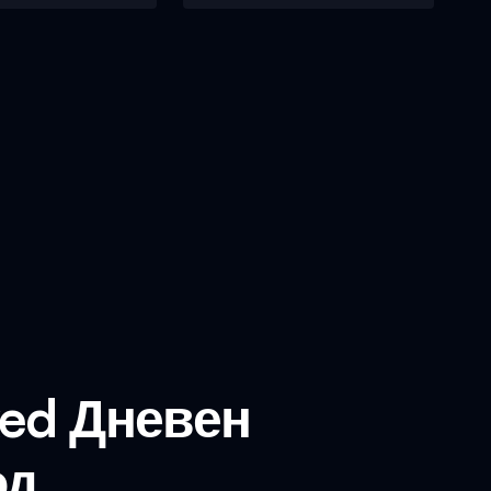
ed Дневен
од