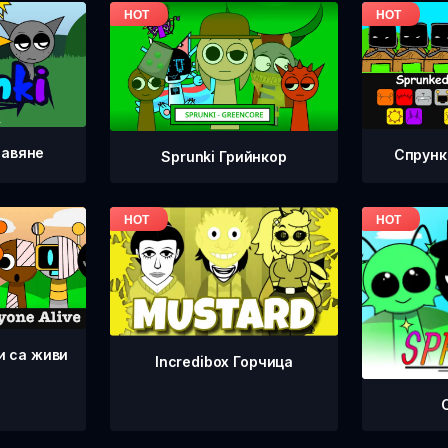
равяне
Спрунк
Sprunki Грийнкор
и са живи
Incredibox Горчица