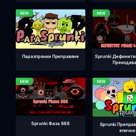
Sprunki Дефинити
Паразпронки Преправяне
Преиздав
Sprunki Фаза 888
Sprunki Преправ
епично