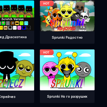
ед Драскотина
Sprunki Радостно
Sprunki Но го разруших
Спрейчез