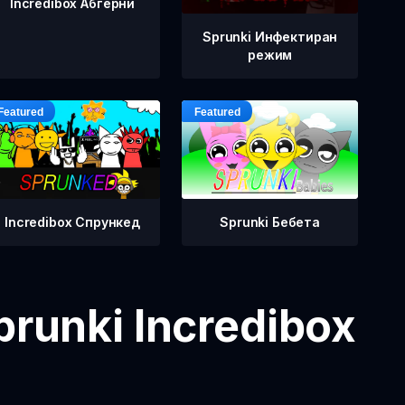
Incredibox Абгерни
Sprunki Инфектиран
режим
Incredibox Спрункед
Sprunki Бебета
runki Incredibox