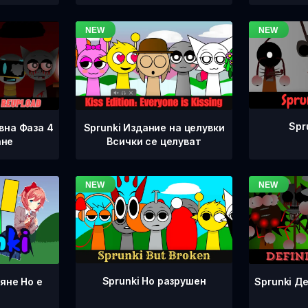
Spr
вна Фаза 4
Sprunki Издание на целувки
ане
Всички се целуват
Sprunki Но разрушен
Sprunki Д
яне Но е