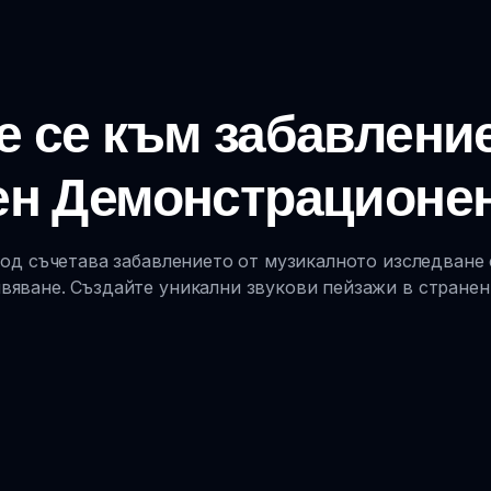
 се към забавление
ен Демонстрационен
 съчетава забавлението от музикалното изследване с
яване. Създайте уникални звукови пейзажи в странен