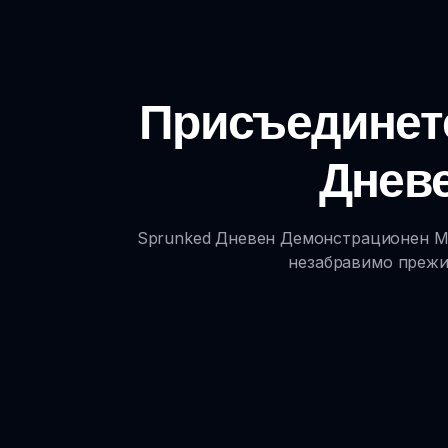
Присъединете
Днев
Sprunked Дневен Демонстрационен Мод
незабравимо прежив