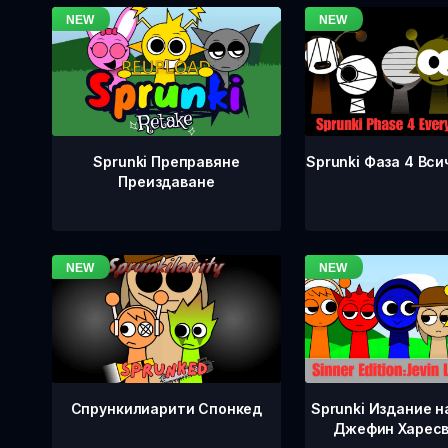
Sprunki Фаза 4 Вси
Sprunki Преправяне
Преиздаване
Спрункилиарити Спонкед
Sprunki Издание н
Джефин Харесв