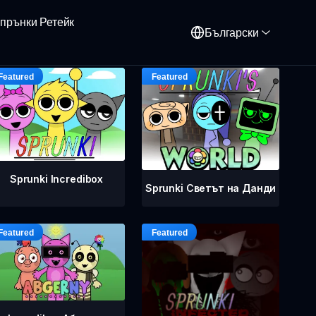
прънки Ретейк
Български
Sprunki Incredibox
Sprunki Светът на Данди