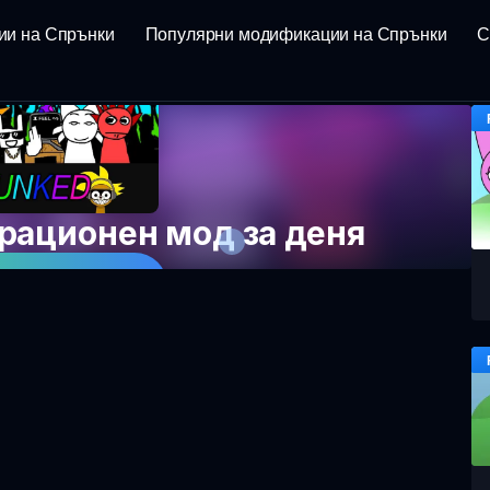
ии на Спрънки
Популярни модификации на Спрънки
С
ационен мод за деня
 Играта Сега