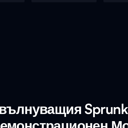
 вълнуващия Sprunk
емонстрационен М