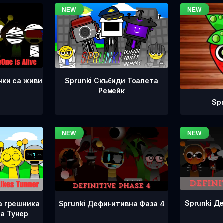
чки са живи
Sprunki Скъбиди Тоалета
Ремейк
Sp
Sprunki Д
Sprunki Дефинитивна Фаза 4
а грешника
а Тунер