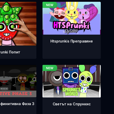
Htsprunkis Преправяне
runki Попит
ефинитивна Фаза 3
Светът на Спрункис