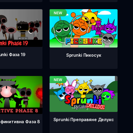
unki Фаза 19
Sprunki Пикосук
Sprunki Преправяне Делукс
ефинитивна Фаза 8