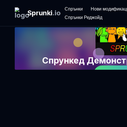
Спрънки
Нови модификац
Sprunki
.
io
Спрънки Реджойд
Спрункед Демонстр
Играйте