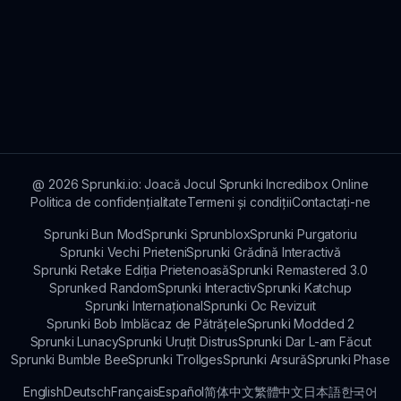
@
2026
Sprunki.io: Joacă Jocul Sprunki Incredibox Online
Politica de confidențialitate
Termeni și condiții
Contactați-ne
Sprunki Bun Mod
Sprunki Sprunblox
Sprunki Purgatoriu
Sprunki Vechi Prieteni
Sprunki Grădină Interactivă
Sprunki Retake Ediția Prietenoasă
Sprunki Remastered 3.0
Sprunked Random
Sprunki Interactiv
Sprunki Katchup
Sprunki Internațional
Sprunki Oc Revizuit
Sprunki Bob Imblăcaz de Pătrățele
Sprunki Modded 2
Sprunki Lunacy
Sprunki Uruțit Distrus
Sprunki Dar L-am Făcut
Sprunki Bumble Bee
Sprunki Trollges
Sprunki Arsură
Sprunki Phase
English
Deutsch
Français
Español
简体中文
繁體中文
日本語
한국어