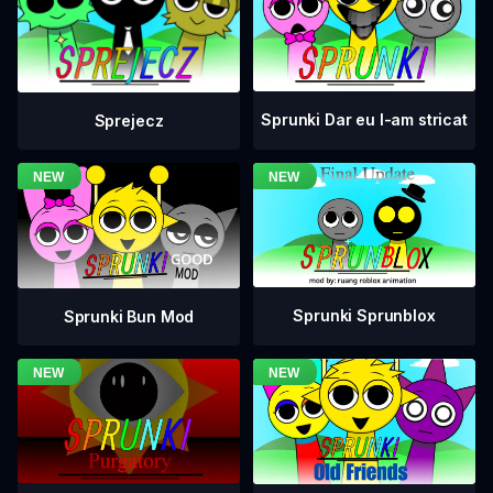
Sprunki Dar eu l-am stricat
Sprejecz
Sprunki Sprunblox
Sprunki Bun Mod