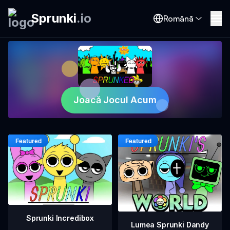
Sprunki
.
io
Română
Joacă Jocul Acum
Sprunki Incredibox
Lumea Sprunki Dandy