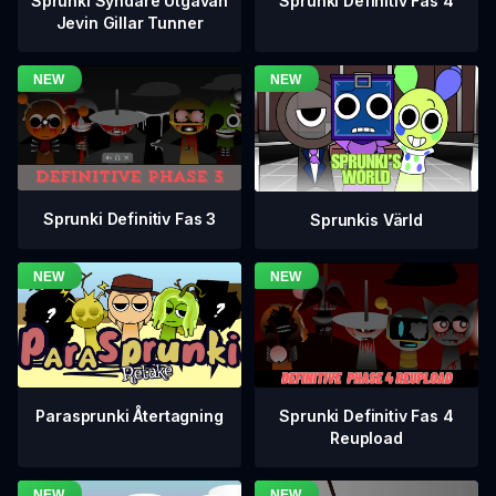
Sprunki Definitiv Fas 4
Sprunki Syndare Utgåvan
Jevin Gillar Tunner
Sprunki Definitiv Fas 3
Sprunkis Värld
Sprunki Definitiv Fas 4
Parasprunki Återtagning
Reupload