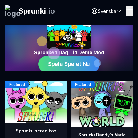
Sprunki
.
io
Svenska
Sprunked Dag Tid Demo Mod
Spela Spelet Nu
Sprunki Incredibox
Sprunki Dandy's Värld