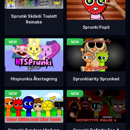
Sprunki Skibidi Toalett
Remake
Sprunki Popit
Htsprunkis Återtagning
Sprunklairity Sprunked