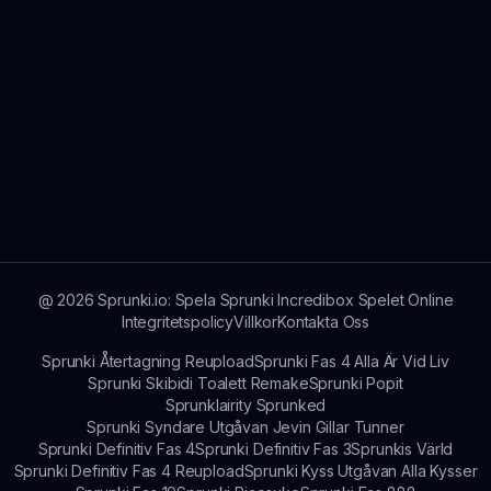
@
2026
Sprunki.io: Spela Sprunki Incredibox Spelet Online
Integritetspolicy
Villkor
Kontakta Oss
Sprunki Återtagning Reupload
Sprunki Fas 4 Alla Är Vid Liv
Sprunki Skibidi Toalett Remake
Sprunki Popit
Sprunklairity Sprunked
Sprunki Syndare Utgåvan Jevin Gillar Tunner
Sprunki Definitiv Fas 4
Sprunki Definitiv Fas 3
Sprunkis Värld
Sprunki Definitiv Fas 4 Reupload
Sprunki Kyss Utgåvan Alla Kysser