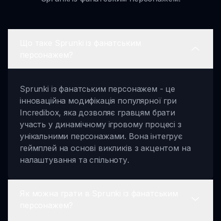
Що таке Sprunki із фанатським
персонажем?
Sprunki із фанатським персонажем - це
інноваційна модифікація популярної гри
Incredibox, яка дозволяє гравцям брати
участь у динамічному ігровому процесі з
унікальними персонажами. Вона інтегрує
геймплей на основі викликів з акцентом на
налаштування та спільноту.
Як можна грати в Sprunki із фанатським
персонажем?