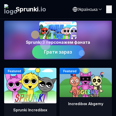
Sprunki
.
io
Українська
Sprunki З персонажем фаната
Грати зараз
Incredibox Abgerny
Sprunki Incredibox