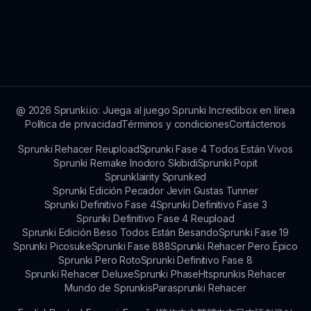
en las redes sociales, fomentando la interacción
comunitaria y la emoción entre jugadores.
Las actualizaciones futuras para Sprunki con
Personaje Fan probablemente se centrarán en
nuevos desafíos, personajes y mecánicas de
juego. ¡Mantente comprometido para descubrir
qué hay en el horizonte!
@
2026
Sprunki.io: Juega al juego Sprunki Incredibox en línea
Política de privacidad
Términos y condiciones
Contáctenos
Sprunki Rehacer Reupload
Sprunki Fase 4 Todos Están Vivos
Sprunki Remake Inodoro Skibidi
Sprunki Popit
Sprunklairity Sprunked
Sprunki Edición Pecador Jevin Gustas Tunner
Sprunki Definitivo Fase 4
Sprunki Definitivo Fase 3
Sprunki Definitivo Fase 4 Reupload
Sprunki Edición Beso Todos Están Besando
Sprunki Fase 19
Sprunki Picosuke
Sprunki Fase 888
Sprunki Rehacer Pero Épico
Sprunki Pero Roto
Sprunki Definitivo Fase 8
Sprunki Rehacer Deluxe
Sprunki Phase
Htsprunkis Rehacer
Mundo de Sprunkis
Parasprunki Rehacer