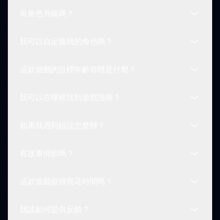
勵角色和粉絲之間的互動，創造出個性化的遊戲體
有角色升級嗎？
驗，與其他遊戲截然不同。
你可以通過參與論壇、加入在線討論及關注與遊戲相
關的社交媒體更新來聯繫 Sprunki 以及粉絲角色社
我可以自定義我的角色嗎？
區。
是的，玩家可以在 Sprunki 以及粉絲角色中找到並
收集升級，增強他們的技能和能力，使遊玩變得更加
這款遊戲的目標年齡群體是什麼？
多樣和個性化。
絕對可以！Sprunki 以及粉絲角色允許用戶根據自己
的喜好自定義他們的角色，給每位玩家提供獨特的遊
我可以在哪裡找到遊戲指南？
戲體驗。
Sprunki 以及粉絲角色適用於廣泛年齡群體，方便所
有從兒童到成人尋求樂趣和創造性遊玩的人士。
如果我遇到錯誤怎麼辦？
Sprunki 以及粉絲角色的遊戲指南可以在專門的論壇
和社區討論區找到，經驗豐富的玩家會分享技巧和秘
有故事情節嗎？
訣。
如果在 Sprunki 以及粉絲角色中遇到錯誤，可以向
社區或開發者報告，他們會致力於提供解決方案，改
這款遊戲值得我花時間嗎？
善遊戲體驗。
雖然 Sprunki 以及粉絲角色專注於遊戲機制，但它
也提供隨著你深入遊戲的角色背景故事，為遊戲增加
我該如何提供反饋？
了層次的趣味。
絕對值得！Sprunki 以及粉絲角色旨在提供一個引人