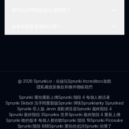
入勝和愉快的體驗，適合休閒玩家和遊戲熱愛者。
我可以分享我的遊玩過程嗎？
鼓勵玩家對 Sprunki 以及粉絲角色的體驗提供反
饋。這些反饋對未來的更新和社區改進至關重要。
未來的更新會期待什麼？
當然！鼓勵你在社交媒體上分享你的 Sprunki 以及
粉絲角色遊玩過程和經歷，促進社區互動和玩家間的
興奮感。
未來 Sprunki 以及粉絲角色的更新可能會集中在新
的挑戰、角色和遊戲機制上。保持參與以發現更多驚
喜！
@
2026
Sprunki.io：在線玩Sprunki Incredibox遊戲
隱私權政策
條款和條件
聯絡我們
Sprunki 重拍重新上傳
Sprunki 階段 4 每個人都活著
Sprunki Skibidi 洗手間重製版
Sprunki 彈珠
Sprunklairity Sprunked
Sprunki 罪人版 Jevin 喜歡调音器
Sprunki 最終階段 4
Sprunki 最終階段 3
Sprunkis 世界
Sprunki 最終階段 4 重新上傳
Sprunki 吻的版本 每個人都在吻
Sprunki 階段 19
Sprunki Picosuke
Sprunki 階段 888
Sprunki 重拍但史詩
Sprunki 但壞了