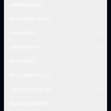
有哪種類型的挑戰？
遊玩和充滿活力的角色！
不，你不需要創建賬戶就能玩 Sprunki 以及粉絲角
色。只需訪問 sprunki.io 立即開始遊玩！
我可以和朋友一起玩嗎？
Sprunki 以及粉絲角色提供各種挑戰，包括基於時間
的解謎、角色技能展示和環境探索任務，增強你的遊
有年齡限制嗎？
戲體驗。
當然可以！你可以在玩 Sprunki 以及粉絲角色時與
朋友互動。分享經歷、策略，甚至在社區內互相挑
更新多久發布一次？
戰。
玩 Sprunki 以及粉絲角色並沒有嚴格的年齡限制。
它適用於所有玩家，但建議年幼的觀眾需經父母酌情
有任何內購嗎？
決定。
Sprunki 以及粉絲角色的更新會定期發布，以引入新
功能和增強。保持關注社區以獲得最新公告！
我可以在哪些平台上玩？
Sprunki 以及粉絲角色是免費遊玩的，沒有強制的內
購。希望支持開發的玩家可能會有選擇性的增強可供
這款遊戲有何不同之處？
使用。
Sprunki 以及粉絲角色可以在任何有網絡連接的設備
上玩。只需從你的計算機或移動設備訪問
我該如何與社區聯繫？
sprunki.io。
Sprunki 以及粉絲角色以獨特的遊玩機制為特色，鼓