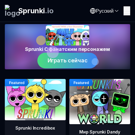
Sprunki
.
io
Русский
Sprunki С фанатским персонажем
Играть сейчас
Sprunki Incredibox
Мир Sprunki Dandy