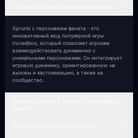
Что такое Sprunki с персонажем фаната?
Sprunki с персонажем фаната - это
инновативный мод популярной игры
Incredibox, который позволяет игрокам
взаимодействовать динамично с
уникальными персонажами. Он интегрирует
игровую динамику, ориентированную на
вызовы и кастомизацию, а также на
сообщество.
Как я могу играть в Sprunki с персонажем
фаната?
Нужно ли мне создавать аккаунт?
Вы можете играть в Sprunki с персонажем
фаната, посетив sprunki.io. Там вы можете