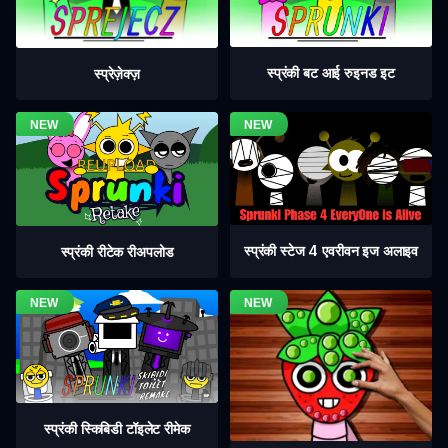
स्प्रंकी बट आई रुइनड इट
स्प्रेज़ेक्ज़
स्प्रंकी स्टेज 4 एवरीवन इज अलाइव
स्प्रंकी रीटेक रीअपलोड
स्प्रंकी स्किबिडी टॉइलेट रीमेक