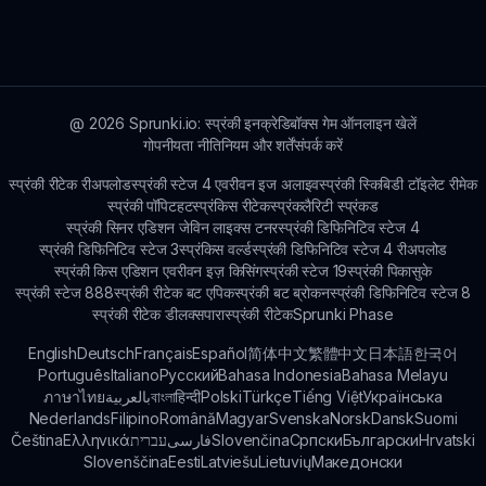
बढ़ावा देना।
करैक्टर्स और खेल मैकेनिक्स पर ध्यान केंद्रित करने की संभावना
है। जानने के लिए जुड़े रहें कि आगे क्या है!
@
2026
Sprunki.io: स्प्रंकी इनक्रेडिबॉक्स गेम ऑनलाइन खेलें
गोपनीयता नीति
नियम और शर्तें
संपर्क करें
स्प्रंकी रीटेक रीअपलोड
स्प्रंकी स्टेज 4 एवरीवन इज अलाइव
स्प्रंकी स्किबिडी टॉइलेट रीमेक
स्प्रंकी पॉपिट
हटस्प्रंकिस रीटेक
स्प्रंकलैरिटी स्प्रंकड
स्प्रंकी सिनर एडिशन जेविन लाइक्स टनर
स्प्रंकी डिफिनिटिव स्टेज 4
स्प्रंकी डिफिनिटिव स्टेज 3
स्प्रंकिस वर्ल्ड
स्प्रंकी डिफिनिटिव स्टेज 4 रीअपलोड
स्प्रंकी किस एडिशन एवरीवन इज़ किसिंग
स्प्रंकी स्टेज 19
स्प्रंकी पिकासुके
स्प्रंकी स्टेज 888
स्प्रंकी रीटेक बट एपिक
स्प्रंकी बट ब्रोकन
स्प्रंकी डिफिनिटिव स्टेज 8
स्प्रंकी रीटेक डीलक्स
पारास्प्रंकी रीटेक
Sprunki Phase
English
Deutsch
Français
Español
简体中文
繁體中文
日本語
한국어
Português
Italiano
Русский
Bahasa Indonesia
Bahasa Melayu
ภาษาไทย
بالعربية
বাংলা
हिन्दी
Polski
Türkçe
Tiếng Việt
Українська
Nederlands
Filipino
Română
Magyar
Svenska
Norsk
Dansk
Suomi
Čeština
Ελληνικά
עברית
فارسی
Slovenčina
Српски
Български
Hrvatski
Slovenščina
Eesti
Latviešu
Lietuvių
Македонски