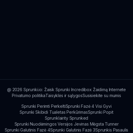
@
2026
Sprunki.io: Žaisk Sprunki Incredibox Žaidimą Internete
Privatumo politika
Taisyklės ir sąlygos
Susisiekite su mumis
Sprunki Perimti Perkelti
Sprunki Fazė 4 Visi Gyvi
Sprunki Skibidi Tualetas Perkūrimas
Sprunki Popit
Sprunklairity Sprunked
Sprunki Nuodėmingos Versijos Jevinas Mėgsta Tunner
Sprunki Galutinis Fazė 4
Sprunki Galutinis Fazė 3
Sprunkis Pasaulis