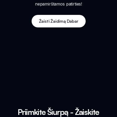
nepamirštamos patirties!
Žaisti Žaidimą Dabar
Priimkite Šiurpą - Žaiskite