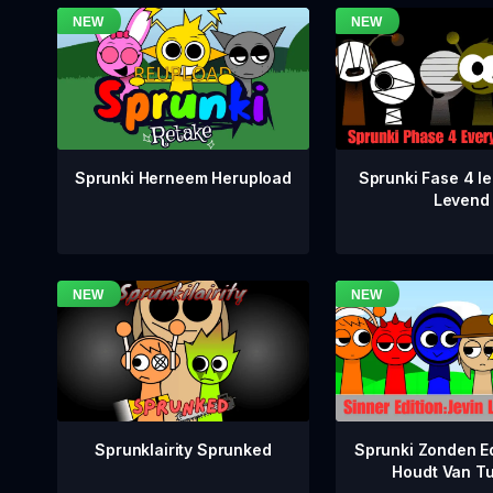
Sprunki Fase 4 Ie
Sprunki Herneem Herupload
Levend
Sprunklairity Sprunked
Sprunki Zonden Ed
Houdt Van T