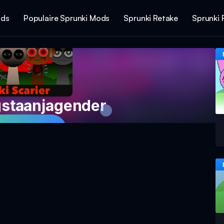
ods
Populaire Sprunki Mods
Sprunki Retake
Sprunki 
gstaanjagender
het Spel Nu