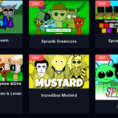
neem
Spru
Sprunki Greencore
een Is Leven
Incredibox Mosterd