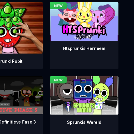
Htsprunkis Herneem
runki Popit
Definitieve Fase 3
Sprunkis Wereld