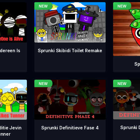
dereen Is
Sprunki Skibidi Toilet Remake
Sp
Sprunki 
Sprunki Definitieve Fase 4
itie Jevin
unner