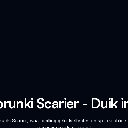
runki Scarier - Duik 
runki Scarier, waar chilling geluidseffecten en spookachtige
ongeëvenaarde ervaring!