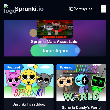
Sprunki
.
io
Português
Sprunki Mais Assustador
Jogar Agora
Sprunki Incredibox
Sprunki Dandy's World