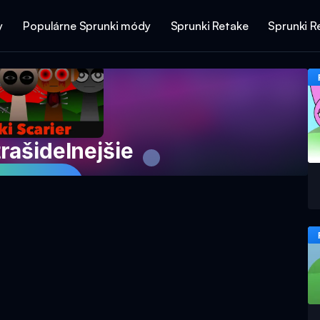
y
Populárne Sprunki módy
Sprunki Retake
Sprunki R
rašidelnejšie
ť teraz