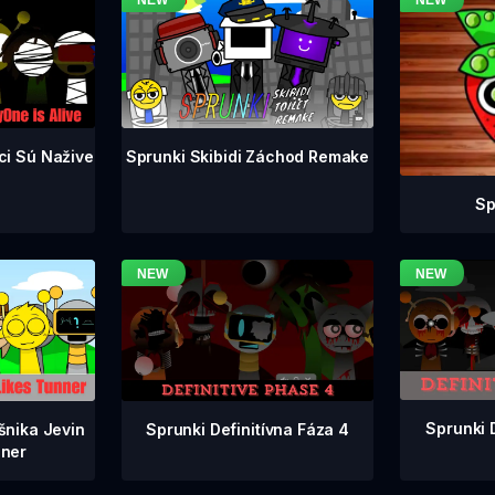
ci Sú Nažive
Sprunki Skibidi Záchod Remake
Sp
Sprunki 
Sprunki Definitívna Fáza 4
šnika Jevin
ner