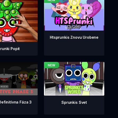
Htsprunkis Znovu Urobene
runki Popit
Definitívna Fáza 3
Sprunkis Svet