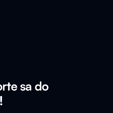
orte sa do
!