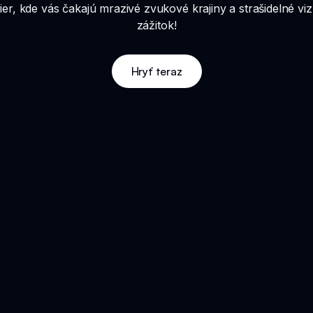
er, kde vás čakajú mrazivé zvukové krajiny a strašidelné vi
zážitok!
Hryť teraz